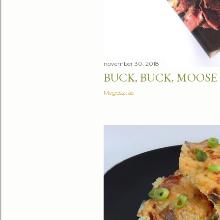
é
s
e
november 30, 2018
k
BUCK, BUCK, MOOSE
Megosztás