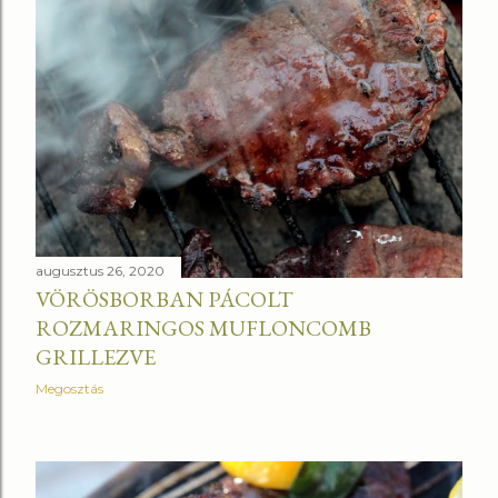
s
e
k
augusztus 26, 2020
VÖRÖSBORBAN PÁCOLT
ROZMARINGOS MUFLONCOMB
GRILLEZVE
Megosztás