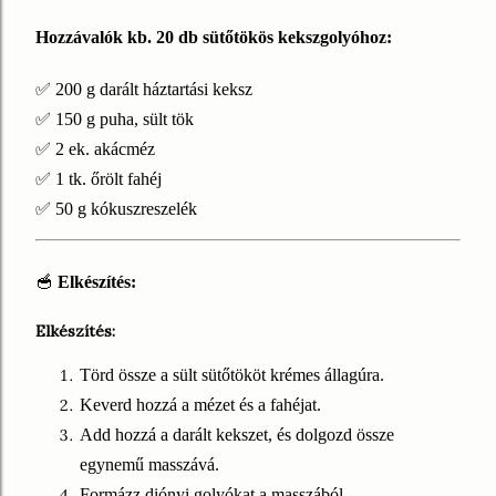
Hozzávalók kb. 20 db sütőtökös kekszgolyóhoz:
✅ 200 g darált háztartási keksz
✅ 150 g puha, sült tök
✅ 2 ek. akácméz
✅ 1 tk. őrölt fahéj
✅ 50 g kókuszreszelék
🥣
Elkészítés:
Elkészítés:
Törd össze a sült sütőtököt krémes állagúra.
Keverd hozzá a mézet és a fahéjat.
Add hozzá a darált kekszet, és dolgozd össze
egynemű masszává.
Formázz diónyi golyókat a masszából.