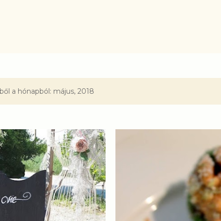
Ugrás a fő tartalomra
ől a hónapból: május, 2018