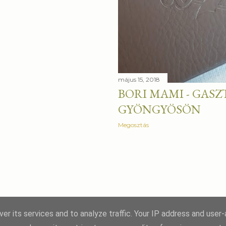
május 15, 2018
BORI MAMI - GAS
GYÖNGYÖSÖN
Megosztás
er its services and to analyze traffic. Your IP address and user