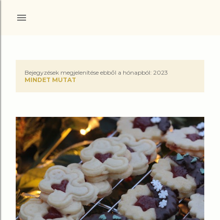
Ugrás a fő tartalomra
Bejegyzések megjelenítése ebből a hónapból: 2023
B
MINDET MUTAT
e
j
e
g
y
z
é