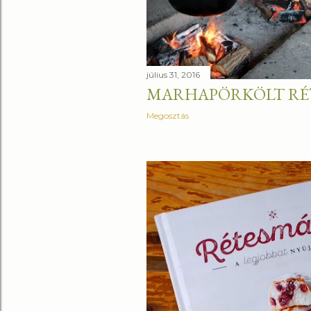
é
s
e
július 31, 2016
MARHAPÖRKÖLT RÉ
k
Megosztás