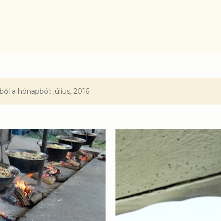
Ugrás a fő tartalomra
l a hónapból: július, 2016