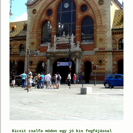
Kicsit csalfa módon egy jó kis fogfájással