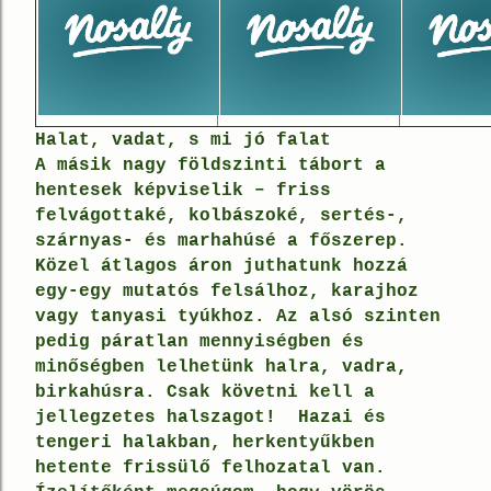
Halat, vadat, s mi jó falat
A másik nagy földszinti tábort a
hentesek képviselik
–
friss
felvágottaké
,
kolbászoké
,
sertés-,
szárnyas- és marhahúsé a főszerep
.
Közel átlagos áron juthatunk hozzá
egy-egy
mutatós felsálhoz
,
karajhoz
vagy tanyasi tyúkhoz
. Az alsó szinten
pedig páratlan mennyiségben és
minőségben
lelhetünk halra, vadra,
birkahúsra.
Csak követni kell a
jellegzetes halszagot!
Hazai és
tengeri halakban
,
herkentyűkben
hetente frissülő felhozatal van.