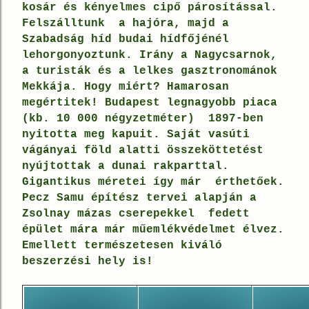
kosár és kényelmes cipő párosítással.
Felszálltunk a hajóra, majd a
Szabadság híd budai hídfőjénél
lehorgonyoztunk.
Irány a Nagycsarnok,
a turisták és a lelkes gasztronománok
Mekkája.
Hogy miért? Hamarosan
megértitek! Budapest legnagyobb piaca
(kb. 10 000 négyzetméter) 1897-ben
nyitotta meg kapuit. Saját vasúti
vágányai föld alatti összeköttetést
nyújtottak a dunai rakparttal.
Gigantikus méretei így már érthetőek.
Pecz Samu építész tervei alapján a
Zsolnay mázas cserepekkel fedett
épület mára már műemlékvédelmet élvez
.
Emellett természetesen kiváló
beszerzési hely is!