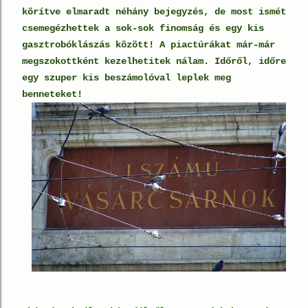
körítve elmaradt néhány bejegyzés, de most ismét
csemegézhettek a sok-sok finomság és egy kis
gasztrobóklászás között! A piactúrákat már-már
megszokottként kezelhetitek nálam. Időről, időre
egy szuper kis beszámolóval leplek meg
benneteket!