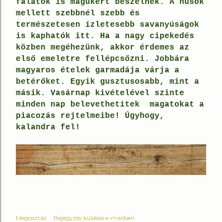
falatok is magukért beszélnek. A húsok
mellett szebbnél szebb és
természetesen ízletesebb
savanyúságok
is kaphatók itt
. Ha a nagy cipekedés
közben megéhezünk, akkor érdemes az
első emeletre fellépcsőzni.
Jobbára
magyaros ételek
garmadája várja a
betérőket. Egyik gusztusosabb, mint a
másik.
Vasárnap kivételével
szinte
minden nap belevethetitek magatokat a
piacozás rejtelmeibe!
Úgyhogy,
kalandra fel!
Megosztás
Bejegyzés küldése e-mailben