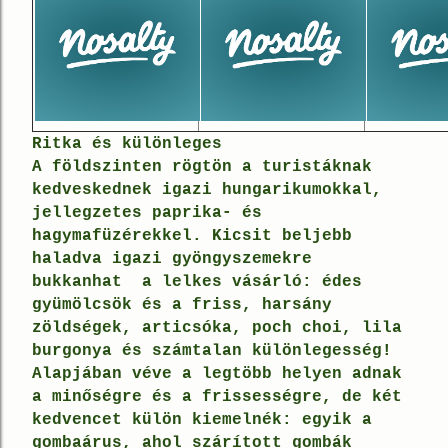
Ritka és különleges
A földszinten rögtön a turistáknak
kedveskednek
igazi hungarikumokkal
,
jellegzetes
paprika- és
hagymafüzérekkel.
Kicsit beljebb
haladva igazi gyöngyszemekre
bukkanhat a lelkes vásárló:
édes
gyümölcsök és a friss, harsány
zöldségek,
articsóka
, poch choi, lila
burgonya és
számtalan különlegesség
!
Alapjában véve a legtöbb helyen adnak
a minőségre és a frissességre, de két
kedvencet külön kiemelnék: egyik a
gombaárus, ahol szárított gombák