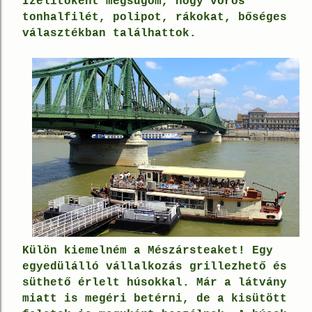
Ízelítőként megsúgom, hogy
vörös
tonhalfilét, polipot, rákokat, bőséges
választékban találhattok.
Külön kiemelném a Mészársteaket!
Egy
egyedülálló vállalkozás grillezhető és
süthető érlelt húsokkal.
Már a látvány
miatt is megéri betérni, de a kisütött