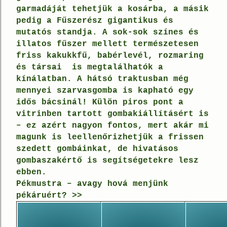
garmadáját tehetjük a kosárba, a másik
pedig a
Fűszerész gigantikus és
mutatós standja
. A sok-sok színes és
illatos fűszer mellett természetesen
friss kakukkfű,
babérlevél
,
rozmaring
és társai is megtalálhatók a
kínálatban. A hátsó traktusban még
mennyei szarvasgomba
is kapható egy
idős bácsinál!
Külön piros pont a
vitrinben tartott gombakiállításért
is
– ez azért nagyon fontos, mert akár mi
magunk is leellenőrizhetjük a frissen
szedett gombáinkat, de hivatásos
gombaszakértő is segítségetekre lesz
ebben.
Pékmustra – avagy hová menjünk
pékáruért? >>