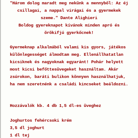
"Három dolog maradt meg nekünk a mennyből: Az éj
csillagai, a nappal virágai és a gyermekek
szeme." Dante Alighieri
Boldog gyereknapot kívánok minden apró és
örökifjú gyerkőcnek!
Gyermeknap alkalmából valami kis gyors, játékos
különlegességet álmodtam meg. Ellenállhatatlan
kicsiknek és nagyoknak egyaránt! Pohár helyett
most kicsi befőttesüvegeket használtam. Akár
zsúrokon, baráti bulikon könnyen használhatjuk,
ha nem szeretnénk a családi kincseket beáldozni.
Hozzávalók kb. 4 db 1,5 dl-es üveghez
Joghurtos fehércsoki krém
3,5 dl joghurt
1 dl tej