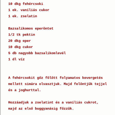
10 dkg fehércsoki
1 ek. vaníliás cukor
1 ek. zselatin
Bazsalikomos eperöntet
1/2 tk pektin
20 dkg eper
10 dkg cukor
5 db nagyobb bazsalikomlevél
1 dl víz
A fehércsokit gőz fölött folyamatos kevergetés
mellett simára olvasztjuk. Majd felöntjük tejjel
és a joghurttal.
Hozzáadjuk a zselatint és a vaníliás cukrot,
majd az első buggyanásig főzzük.