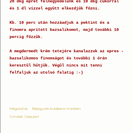
20 dkg epret felnegyedelünk és 10 dkg cukorral
és 1 dl vízzel együtt elkezdjük főzni.
Kb. 10 perc után hozzáadjuk a pektint és a
finomra aprított bazsalikomot, majd további 10
percig főzzük.
A megdermedt krém tetejére kanalazzuk az epres -
bazsalikomos finomságot és további 1 órán
keresztül hűtjük. Végül nincs mit tenni
felfaljuk az utolsó falatig :-)
Megosztás
Bejegyzés küldése e-mailben
Címkék:
Desszert