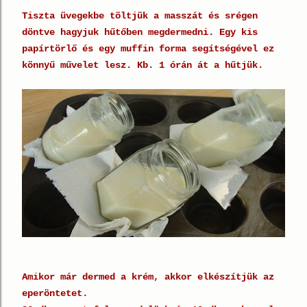
Tiszta üvegekbe töltjük a masszát és srégen
döntve hagyjuk hűtőben megdermedni. Egy kis
papírtörlő és egy muffin forma segítségével ez
könnyű művelet lesz. Kb. 1 órán át a hűtjük.
Amikor már dermed a krém, akkor elkészítjük az
eperöntetet.