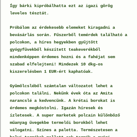
Így bárki kipróbálhatta ezt az igazi görög
leveles tésztát.
Próbálom az érdekesebb elemeket kiragadni a
bevásárlás során. Fűszerből temérdek található a
polcokon, a híres hegyekben gyűjtött
gyógyfüvekből készített teakeverékből
mindenképpen érdemes hozni és a fahéjat sem
szabad elfelejteni! Mindezek 10 dkg-os
kiszerelésben 1 EUR-ért kaphatóak.
Gyümölcsléből számtalan változatot lehet a
polcokon találni. Nekünk évek óta az Amita
narancslé a kedvencünk. A krétai borokat is
érdemes megkóstolni. Igazán híresek és
ízletesek. A super marketek polcain különböző
műanyag üvegekbe termelői borokból lehet
válogatni. Színes a paletta. Természetesen a