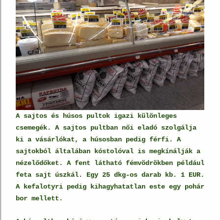
A sajtos és húsos pultok igazi különleges
csemegék. A sajtos pultban női eladó szolgálja
ki a vásárlókat, a húsosban pedig férfi. A
sajtokból általában kóstolóval is megkínálják a
nézelődőket. A fent látható fémvödrökben például
feta sajt úszkál. Egy 25 dkg-os darab kb. 1 EUR.
A kefalotyri pedig kihagyhatatlan este egy pohár
bor mellett.