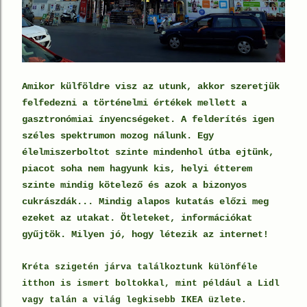
Amikor külföldre visz az utunk, akkor szeretjük
felfedezni a történelmi értékek mellett a
gasztronómiai ínyencségeket. A felderítés igen
széles spektrumon mozog nálunk. Egy
élelmiszerboltot szinte mindenhol útba ejtünk,
piacot soha nem hagyunk kis, helyi étterem
szinte mindig kötelező és azok a bizonyos
cukrászdák... Mindig alapos kutatás előzi meg
ezeket az utakat. Ötleteket, információkat
gyűjtök. Milyen jó, hogy létezik az interne
t!
Kréta szigetén járva találkoztunk különféle
itthon is ismert boltokkal, mint például a Lidl
vagy talán a világ legkisebb IKEA üzlete.