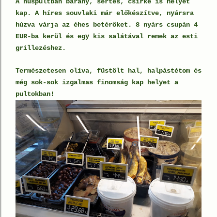
A húspultban bárány, sertés, csirke is helyet
kap. A híres souvlaki már előkészítve, nyársra
húzva várja az éhes betérőket. 8 nyárs csupán 4
EUR-ba kerül és egy kis salátával remek az esti
grillezéshez.
Természetesen olíva, füstölt hal, halpástétom és
még sok-sok izgalmas finomság kap helyet a
pultokban!