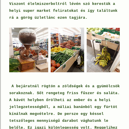
Viszont élelmiszerboltról lévén szó kerestük a
helyi super market feliratokat és így találtunk
rá a görög üzletlánc ezen tagjára.
A bejáratnál rögtön a zöldségek és a gyümölcsök
sorakoznak. Sőt rengeteg friss fűszer és saláta.
A kávét helyben őrölheti az ember és a helyi
jellegzetességből, a máliai banánból egy fürtöt
kínálnak megvételre. De persze egy késsel
tetszőleges mennyiségű darabot vághatunk le
belőle. Ez igazi különlegesség volt. Reggelihez