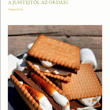
A JUHTEJTŐL AZ ORDÁIG
s
Megosztás
e
k