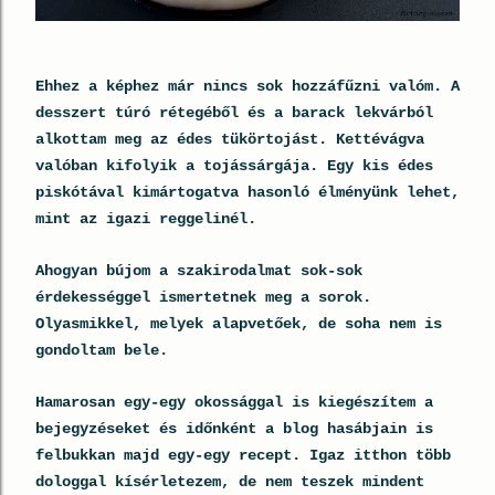
Ehhez a képhez már nincs sok hozzáfűzni valóm. A
desszert túró rétegéből és a barack lekvárból
alkottam meg az édes tükörtojást. Kettévágva
valóban kifolyik a tojássárgája. Egy kis édes
piskótával kimártogatva hasonló élményünk lehet,
mint az igazi reggelinél.
Ahogyan bújom a szakirodalmat sok-sok
érdekességgel ismertetnek meg a sorok.
Olyasmikkel, melyek alapvetőek, de soha nem is
gondoltam bele.
Hamarosan egy-egy okossággal is kiegészítem a
bejegyzéseket és időnként a blog hasábjain is
felbukkan majd egy-egy recept. Igaz itthon több
dologgal kísérletezem, de nem teszek mindent