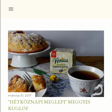
Ugrás a fő tartalomra
B
e
j
e
g
y
március 31, 2017
z
"HÉTKÖZNAPI MEGLEPI" MEGGYES
KUGLÓF
é