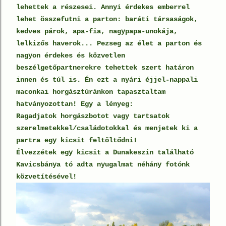
lehettek a részesei. Annyi érdekes emberrel
lehet összefutni a parton: baráti társaságok,
kedves párok, apa-fia, nagypapa-unokája,
lelkizős haverok... Pezseg az élet a parton és
nagyon érdekes és közvetlen
beszélgetőpartnerekre tehettek szert határon
innen és túl is. Én ezt a nyári éjjel-nappali
maconkai horgásztúránkon tapasztaltam
hatványozottan! Egy a lényeg:
Ragadjatok horgászbotot vagy tartsatok
szerelmetekkel/családotokkal és menjetek ki a
partra egy kicsit feltöltődni!
Élvezzétek egy kicsit a Dunakeszin található
Kavicsbánya tó adta nyugalmat néhány fotónk
közvetítésével!