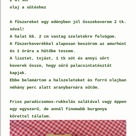
olaj a sütéshez
A fűszereket egy edényben jól összekeverem 2 tk.
sóval!
A halat kb. 2 cm vastag szeletekre felvágom.
A fűszerkeverékkel alaposan beszórom az amurhúst
és 1 órára a hűtőbe teszem.
A lisztet, tojást, 1 tk sót és annyi sört
keverek össze, hogy sűrű palacsintatésztát
kapjak.
Ebbe belemártom a halszeleteket és forró olajban
néhány perc alatt aranybarnára sütöm.
Friss paradicsomos-rukkolás salátával vagy éppen
egy egyszerű, de annál finomabb burgonya
körettel tálalom.