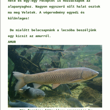
hete és egy-egy receptet is hozzácsapok az
alapanyaghoz. Nagyon egyszerű sült halat osztok
ma meg Veletek. A végeredmény egyedi és
különleges!
De mielőtt belecsapnánk a lecsóba beszéljünk
egy kicsit az amurról.
AMUR