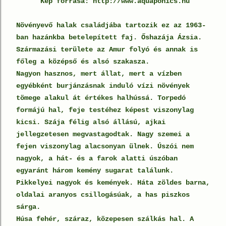
Kép forrása: http://www.aquaponics.hu
Növényevő halak családjába tartozik ez az 1963-
ban hazánkba betelepített faj. Őshazája Ázsia.
Származási területe az Amur folyó és annak is
főleg a középső és alsó szakasza.
Nagyon hasznos, mert állat, mert a vízben
egyébként burjánzásnak induló vízi növények
tömege alakul át értékes halhússá. Torpedó
formájú hal, feje testéhez képest viszonylag
kicsi. Szája félig alsó állású, ajkai
jellegzetesen megvastagodtak. Nagy szemei a
fejen viszonylag alacsonyan ülnek. Úszói nem
nagyok, a hát- és a farok alatti úszóban
egyaránt három kemény sugarat találunk.
Pikkelyei nagyok és kemények. Háta zöldes barna,
oldalai aranyos csillogásúak, a has piszkos
sárga.
Húsa fehér, száraz, közepesen szálkás hal. A