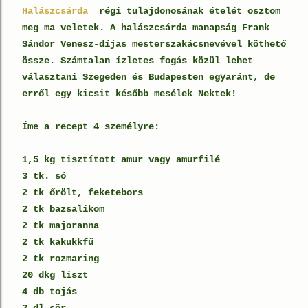
Halászcsárda
régi tulajdonosának ételét osztom
meg ma veletek. A halászcsárda manapság Frank
Sándor Venesz-díjas mesterszakácsnevével köthető
össze. Számtalan ízletes fogás közül lehet
választani Szegeden és Budapesten egyaránt, de
erről egy kicsit később mesélek Nektek!
Íme a recept 4 személyre:
1,5 kg tisztított amur vagy amurfilé
3 tk. só
2 tk őrölt, feketebors
2 tk bazsalikom
2 tk majoranna
2 tk kakukkfű
2 tk rozmaring
20 dkg liszt
4 db tojás
2 dl sör