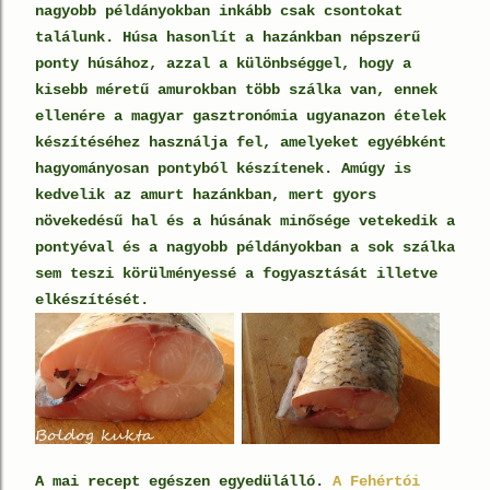
nagyobb példányokban inkább csak csontokat
találunk. Húsa hasonlít a hazánkban népszerű
ponty húsához, azzal a különbséggel, hogy a
kisebb méretű amurokban több szálka van, ennek
ellenére a magyar gasztronómia ugyanazon ételek
készítéséhez használja fel, amelyeket egyébként
hagyományosan pontyból készítenek. Amúgy is
kedvelik az amurt hazánkban, mert gyors
növekedésű hal és a húsának minősége vetekedik a
pontyéval és a nagyobb példányokban a sok szálka
sem teszi körülményessé a fogyasztását illetve
elkészítését.
A mai recept egészen egyedülálló.
A Fehértói