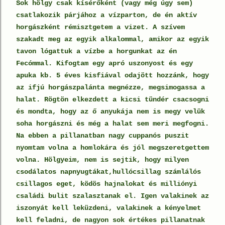
Sok hölgy csak kísérőként (vagy még úgy sem)
csatlakozik párjához a vízparton, de én aktív
horgászként rémisztgetem a vizet. A szívem
szakadt meg az egyik alkalommal, amikor az egyik
tavon lógattuk a vízbe a horgunkat az én
Fecómmal. Kifogtam egy apró uszonyost és egy
apuka kb. 5 éves kisfiával odajött hozzánk, hogy
az ifjú horgászpalánta megnézze, megsimogassa a
halat. Rögtön elkezdett a kicsi tündér csacsogni
és mondta, hogy az ő anyukája nem is megy velük
soha horgászni és még a halat sem meri megfogni.
Na ebben a pillanatban nagy cuppanós puszit
nyomtam volna a homlokára és jól megszeretgettem
volna. Hölgyeim, nem is sejtik, hogy milyen
csodálatos napnyugtákat,hullócsillag számlálós
csillagos eget, ködös hajnalokat és milliónyi
családi bulit szalasztanak el. Igen valakinek az
iszonyát kell leküzdeni, valakinek a kényelmet
kell feladni, de nagyon sok értékes pillanatnak