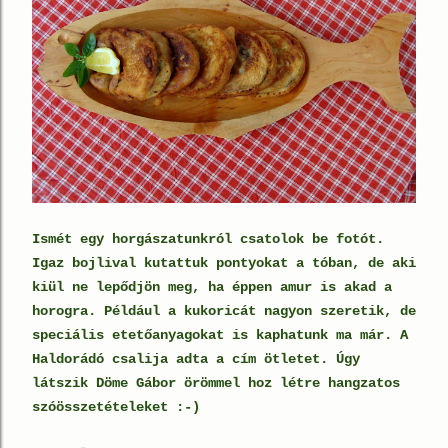
Ismét egy horgászatunkról csatolok be fotót.
Igaz bojlival kutattuk pontyokat a tóban, de aki
kiül ne lepődjön meg, ha éppen amur is akad a
horogra. Például a kukoricát nagyon szeretik, de
speciális etetőanyagokat is kaphatunk ma már. A
Haldorádó csalija adta a cím ötletet. Úgy
látszik Döme Gábor örömmel hoz létre hangzatos
szóösszetételeket :-)