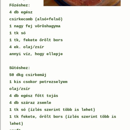
Főzéshez:
4 db egész
csirkecomb (alsó+felső)
1 nagy fej vöröshagyma
1 tk só
1 tk, fekete őrölt bors
4 ek. olaj/zsír
annyi víz, hogy ellepje
Sütéshez:
50 dkg csirkemáj
1 kis csokor petrezselyem
olaj/zsír
4 db egész főtt tojás
4 db száraz zsemle
1 tk só (ízlés szerint több is lehet)
1 tk fekete, őrölt bors (ízlés szerint több is
lehet)