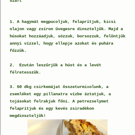
szaft
1. A hagymát megpucoljuk, felaprítjuk, kicsi
olajon vagy zsíron üvegesre dinszteljük. Majd a
húsokat hozzáadjuk, sózzuk, borsozzuk, felöntjük
annyi vízzel, hogy ellepje azokat és puhára
főzzük.
2. Ezután leszűrjük a húst és a levét
félretesszük.
3. 50 dkg csirkemájat összeturmixolunk, a
zsemléket egy pillanatra vízbe áztatjuk, a
tojásokat felrakjuk főni. A petrezselymet
felaprítjuk és egy kevés zsiradékon
megdinszteljük!