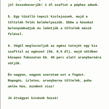
jól összekeverjük! 1 dl szaftot a péphez adunk.
5. Egy tűzálló tepsit kiolajozunk, majd a
töltelék felét belehelyezzük. Ebbe a húsokat
belenyomkodjuk és leöntjük a töltelék másik
felével.
6. Végül meglocsoljuk az egész tetejét egy kis
szafttal az egészet (kb. 0,5 dl), majd sütőben
közepes fokozaton kb. 45 perc alatt aranybarnára
sütjük.
Én nagyon, nagyon szeretem ezt a fogást.
Ropogós, ízletes, aranybarna töltelék, puha
omlós hús, mindent visz!
Jó étvágyat kívánok hozzá!