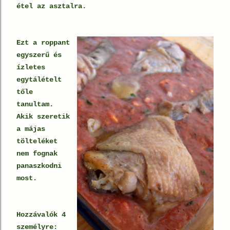
étel az asztalra.
Ezt a roppant
egyszerű és
ízletes
egytálételt
tőle
tanultam.
Akik szeretik
a májas
tölteléket
nem fognak
panaszkodni
most.
Hozzávalók 4
személyre: