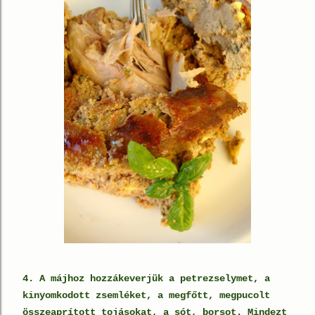
4. A májhoz hozzákeverjük a petrezselymet, a
kinyomkodott zsemléket, a megfőtt, megpucolt
összeaprított tojásokat, a sót, borsot. Mindezt