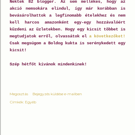
Nektek 82 blogger. Az sem mellékes, hogy az
akció nemsokára elindul, így már korábban is
bevásárolhattok a legfinomabb ételekhez és nem
kell harcos amazonként egy-egy hozzávalóért
küzdeni az üzletekben. Hogy egy kicsit többet is
megtudjatok erről, olvassátok el
a következőket!
Csak megsúgom a Boldog kukta is serénykedett egy
kicsit!
Szép hétfőt kívánok mindenkinek!
Megosztás
Bejegyzés küldése e-mailben
Címkék:
Egyéb