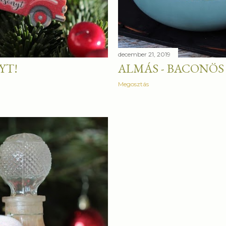
december 21, 2019
YT!
ALMÁS - BACONÖS
Megosztás