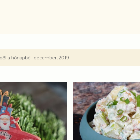
Ugrás a fő tartalomra
ből a hónapból: december, 2019