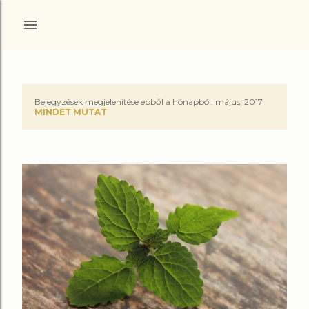
Ugrás a fő tartalomra
Bejegyzések megjelenítése ebből a hónapból: május, 2017
B
MINDET MUTAT
e
j
e
g
y
z
é