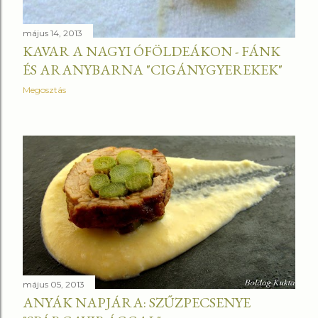
május 14, 2013
KAVAR A NAGYI ÓFÖLDEÁKON - FÁNK
ÉS ARANYBARNA "CIGÁNYGYEREKEK"
Megosztás
május 05, 2013
ANYÁK NAPJÁRA: SZŰZPECSENYE