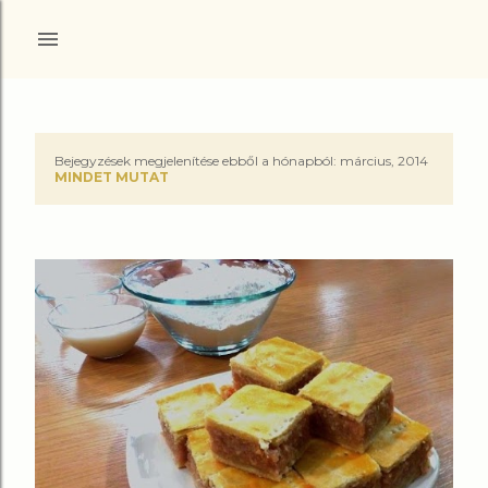
Ugrás a fő tartalomra
Bejegyzések megjelenítése ebből a hónapból: március, 2014
B
MINDET MUTAT
e
j
e
g
y
z
é