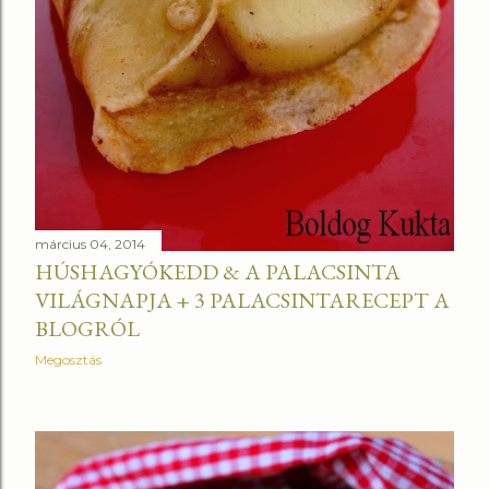
március 04, 2014
HÚSHAGYÓKEDD & A PALACSINTA
VILÁGNAPJA + 3 PALACSINTARECEPT A
BLOGRÓL
Megosztás