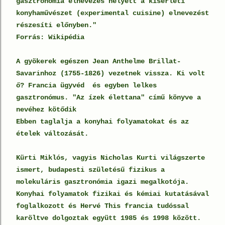
gasztronómia elnevezés helyett a kísérleti
konyhaművészet (experimental cuisine) elnevezést
részesíti előnyben."
Forrás: Wikipédia
A gyökerek egészen Jean Anthelme Brillat-
Savarinhoz (1755-1826) vezetnek vissza. Ki volt
ő? Francia ügyvéd és egyben lelkes
gasztronómus. "Az ízek élettana" című könyve a
nevéhez kötődik
Ebben taglalja a konyhai folyamatokat és az
ételek változását.
Kürti Miklós, vagyis Nicholas Kurti világszerte
ismert, budapesti születésű fizikus a
molekuláris gasztronómia igazi megalkotója.
Konyhai folyamatok fizikai és kémiai kutatásával
foglalkozott és Hervé This francia tudóssal
karöltve dolgoztak együtt 1985 és 1998 között.