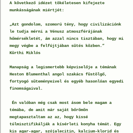
A következő idézet tökéletesen kifejezte
munkásságának miértjét:
„Azt gondolom, szomorú tény, hogy civilizációnk
le tudja mérni a Vénusz atmoszférájának
hőmérsékletét, ám azzal nincs tisztában, hogy mi
megy végbe a felfújtjában sütés közben.”
Kürthi Miklós
Manapság a legismertebb képviselője a témának
Heston Blumenthal angol szakács füstölgő,
fortyogó süteményeivel és egyéb hasonlóan egyedi
finomságaival.
Én valóban még csak most ásom bele magam a
témába, de amit már saját bőrömön
megtapasztaltam az az, hogy kissé
túlmisztifikálják a kísérleti konyha témát. Egy
kis agar-agar, szójalecitin, kalcium-klorid és