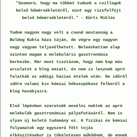
"Szomorú, hogy ma többet tudunk a csillagok
belső hőmérsékletéről, mint egy rizsfelfújt
belső hőmérsékletéről." - Kürti Miklós
Tudom nagyon nagy volt a csend mostanság a
Boldog Kukta háza táján, de végre egy nagyon
nagy vágyam teljesülhetett. Beleáshattam alap
szinten magam a molekuláris gasztronómia
berkeibe. Már most tisztázom, hogy nem kap más
arculatot a blog emiatt, és nem is lesznek apró
falatkák az eddigi házias ételek után. De időről
időre valami kis kémiai hókuszpókusz felkerül a
blog hasábjaira.
Első lépésben szeretnék mesélni nektek az apró
molekulák gasztronómiai pályafutásáról. Nem is
olyan új keletű tudomány ez. A fizikai és kémiai
folyamatok egy egyszerű főtt tojás
elkészítésekor is tökéletesen működnek, de ennek