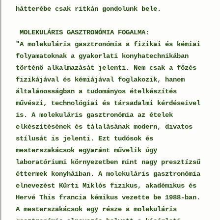
hátterébe csak ritkán gondolunk bele.
MOLEKULÁRIS GASZTRONÓMIA FOGALMA:
"A
molekuláris gasztronómia
a fizikai és kémiai
folyamatoknak a gyakorlati konyhatechnikában
történő alkalmazását jelenti. Nem csak a főzés
fizikájával és kémiájával foglakozik, hanem
általánosságban a tudományos ételkészítés
művészi, technológiai és társadalmi kérdéseivel
is. A molekuláris gasztronómia az ételek
elkészítésének és tálalásának modern, divatos
stílusát is jelenti. Ezt tudósok és
mesterszakácsok egyaránt művelik úgy
laboratóriumi környezetben mint nagy presztízsű
éttermek konyháiban. A molekuláris gasztronómia
elnevezést Kürti Miklós fizikus, akadémikus és
Hervé This francia kémikus vezette be 1988-ban.
A mesterszakácsok egy része a molekuláris