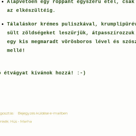
Alapvetően egy roppant egyszerű étel, csak
az elkészültéig.
Tálaláskor krémes puliszkával, krumplipüré
sült zöldségeket leszűrjük, átpasszírozzuk
egy kis megmaradt vörösboros lével és szós
mellé!
ó étvágyat kívánok hozzá! :-)
gosztás
Bejegyzés küldése e-mailben
mkék:
Hús - Marha