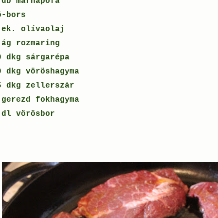
 db marhapofa
ó-bors
 ek. olívaolaj
 ág rozmaring
0 dkg sárgarépa
0 dkg vöröshagyma
5 dkg zellerszár
 gerezd fokhagyma
 dl vörösbor