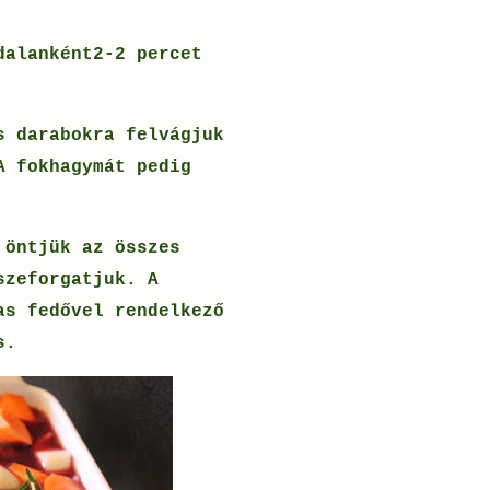
dalanként2-2 percet
s darabokra felvágjuk
A fokhagymát pedig
 öntjük az összes
szeforgatjuk. A
as fedővel rendelkező
ás.