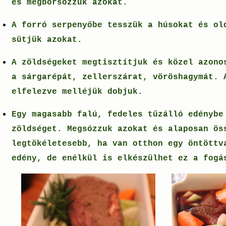
és megborsozzuk azokat.
A forró serpenyőbe tesszük a húsokat és ol
sütjük azokat.
A zöldségeket megtisztítjuk és közel azono
a sárgarépát, zellerszárat, vöröshagymát. 
elfelezve melléjük dobjuk.
Egy magasabb falú, fedeles tűzálló edénybe
zöldséget. Megsózzuk azokat és alaposan ös
legtökéletesebb, ha van otthon egy öntöttv
edény, de enélkül is elkészülhet ez a fog