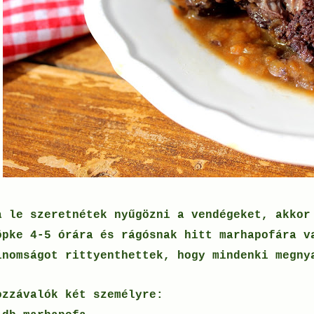
a le szeretnétek nyűgözni a vendégeket, akkor
öpke 4-5 órára és rágósnak hitt marhapofára v
inomságot rittyenthettek, hogy mindenki megny
ozzávalók két személyre: