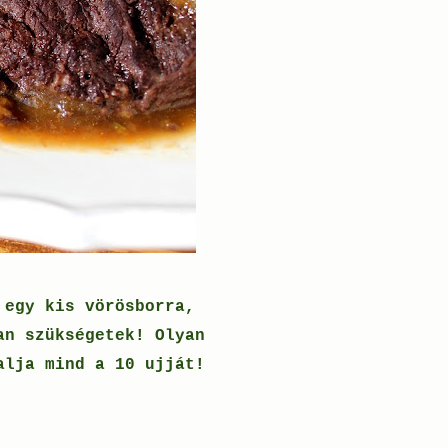
 egy kis vörösborra,
an szükségetek! Olyan
alja mind a 10 ujját!