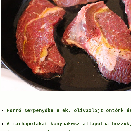
Forró serpenyőbe 6 ek. olívaolajt öntönk 
A marhapofákat konyhakész állapotba hozzuk