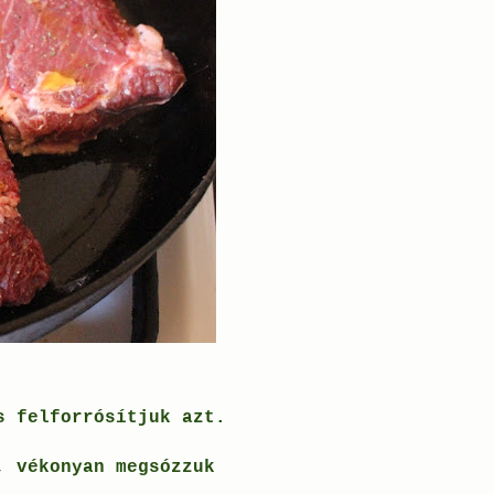
és felforrósítjuk azt.
, vékonyan megsózzuk