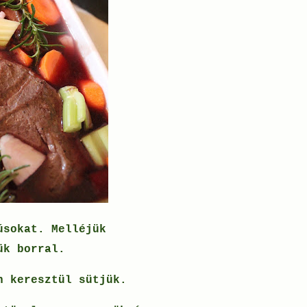
úsokat. Melléjük
jük borral.
án keresztül sütjük.