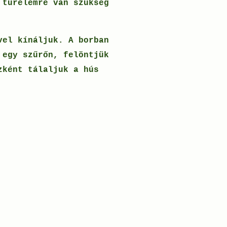
 türelemre van szükség
vel kínáljuk. A borban
 egy szűrőn, felöntjük
zként tálaljuk a hús