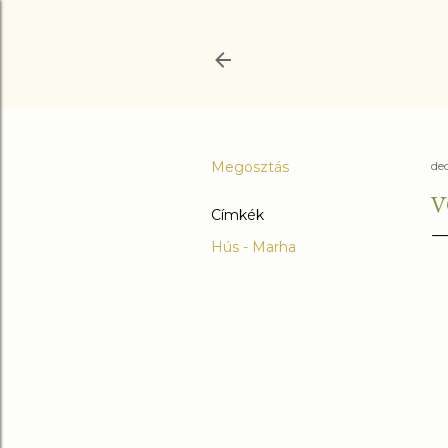
Megosztás
de
V
Címkék
Hús - Marha