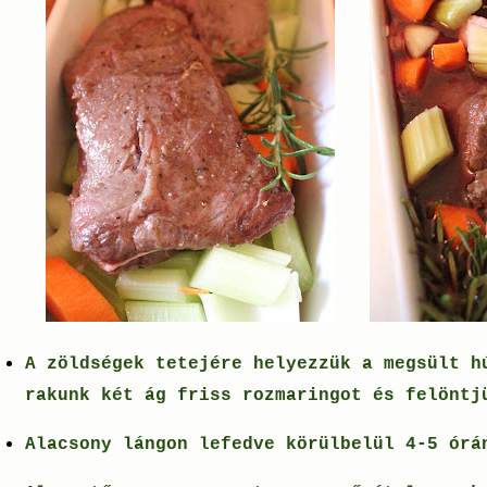
A zöldségek tetejére helyezzük a megsült h
rakunk két ág friss rozmaringot és felönt
Alacsony lángon lefedve körülbelül 4-5 ór