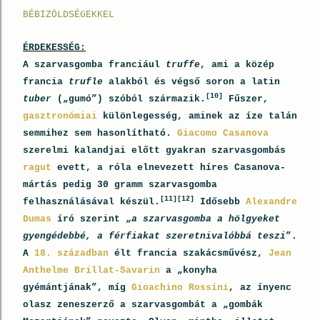
BÉBIZÖLDSÉGEKKEL
ÉRDEKESSÉG:
A szarvasgomba franciául
truffe
, ami a közép
francia
trufle
alakból és végső soron a latin
[10]
tuber
(„gumó”) szóból származik.
Fűszer,
gasztronómiai
különlegesség, aminek az íze talán
semmihez sem hasonlítható.
Giacomo Casanova
szerelmi kalandjai előtt gyakran szarvasgombás
ragut
evett, a róla elnevezett híres Casanova-
mártás pedig 30 gramm szarvasgomba
[11]
[12]
felhasználásával készül.
Idősebb
Alexandre
Dumas
író szerint „
a szarvasgomba a hölgyeket
gyengédebbé, a férfiakat szeretnivalóbbá teszi
”.
A
18. században
élt francia szakácsművész,
Jean
Anthelme Brillat-Savarin
a „konyha
gyémántjának”, míg
Gioachino Rossini
, az ínyenc
olasz zeneszerző a szarvasgombát a „gombák