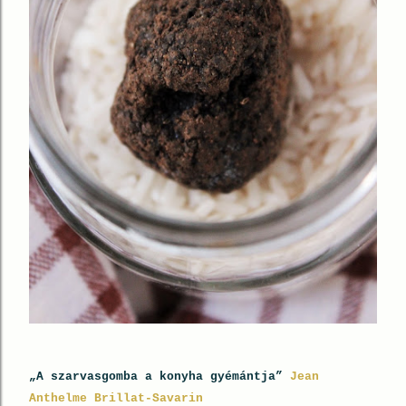
„A szarvasgomba a konyha gyémántja”
Jean
Anthelme Brillat-Savarin