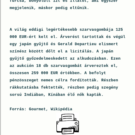
furcsa, bonyolult ízt és illatot, ami egyszer
megjelenik, máskor pedig eltűnik.
A világ eddigi legértékesebb szarvasgombája 125
000 EUR-ért kelt el. Árverést tartottak és végül
egy japán gyűjtő és Gerald Departieu elismert
színész között dőlt el a licitálás. A japán
gyűjtő győzedelmeskedett az alkudozásban. Ezen
az aukción 18 db szarvasgombát árvereztek el,
összesen 259 000 EUR értékben. A befolyt
pénzösszeget nemes célra fordították. Részben
rákkutatásba fektették, részben pedig szegény
sorsú Indiában, Kínában élő nők kapták.
Forrás: Gourmet, Wikipédia