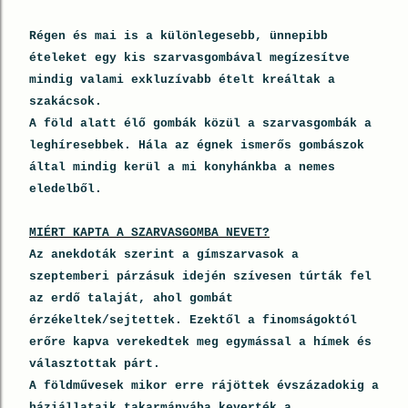
Régen és mai is a különlegesebb, ünnepibb
ételeket egy kis szarvasgombával megízesítve
mindig valami exkluzívabb ételt kreáltak a
szakácsok.
A föld alatt élő gombák közül a szarvasgombák a
leghíresebbek. Hála az égnek ismerős gombászok
által mindig kerül a mi konyhánkba a nemes
eledelből.
MIÉRT KAPTA A SZARVASGOMBA NEVET?
Az anekdoták szerint a gímszarvasok a
szeptemberi párzásuk idején szívesen túrták fel
az erdő talaját, ahol gombát
érzékeltek/sejtettek. Ezektől a finomságoktól
erőre kapva verekedtek meg egymással a hímek és
választottak párt.
A földművesek mikor erre rájöttek évszázadokig a
háziállataik takarmányába keverték a