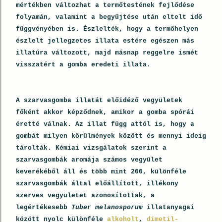
mértékben változhat a termőtestének fejlődése
folyamán, valamint a begyűjtése után eltelt idő
függvényében is. Észlelték, hogy a termőhelyen
észlelt jellegzetes illata estére egészen más
illatúra változott, majd másnap reggelre ismét
visszatért a gomba eredeti illata.
A szarvasgomba illatát előidéző vegyületek
főként akkor képződnek, amikor a gomba spórái
éretté válnak. Az illat függ attól is, hogy a
gombát milyen körülmények között és mennyi ideig
tárolták. Kémiai vizsgálatok szerint a
szarvasgombák aromája számos vegyület
keverékéből áll és több mint 200, különféle
szarvasgombák által előállított, illékony
szerves vegyületet azonosítottak, a
legértékesebb
Tuber melanosporum
illatanyagai
között nyolc különféle
alkoholt
,
dimetil-