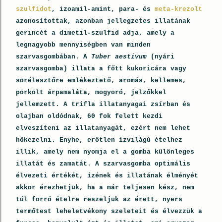
szulfidot
, izoamil-amint, para- és
meta-krezolt
azonosítottak, azonban jellegzetes illatának
gerincét a dimetil-szulfid adja, amely a
legnagyobb mennyiségben van minden
szarvasgombában. A
Tuber aestivum
(nyári
szarvasgomba) illata a főtt kukoricára vagy
sörélesztőre emlékeztető, aromás, kellemes,
pörkölt árpamaláta, mogyoró, jelzőkkel
jellemzett. A trifla illatanyagai zsírban és
olajban oldódnak, 60 fok felett kezdi
elveszíteni az illatanyagát, ezért nem lehet
hőkezelni. Enyhe, erőtlen ízvilágú ételhez
illik, amely nem nyomja el a gomba különleges
illatát és zamatát. A szarvasgomba optimális
élvezeti értékét, ízének és illatának élményét
akkor érezhetjük, ha a már teljesen kész, nem
túl forró ételre reszeljük az érett, nyers
termőtest leheletvékony szeleteit és élvezzük a