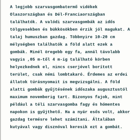
A legjobb szarvasgombatermő vidékek
Olaszországban és Dél-Franciaországban
találhatók. A valódi szarvasgombák az idős
tölgyesekben és bükkösökben érzik jól magukat. A
talaj humuszban gazdag. Többnyire 10-20 cm
mélységben találhatók a föld alatt ezek a
gombák. Minél öregebb egy fa, annál távolabb
vagyis ,05 m-től 4 m-ig található körben
helyezkednek el, nincs cserjével borított
terület, csak némi lombtakaró. Érdemes az erdei
állatok túrásnyomait is megvizsgálni. A föld
alatti gombák gyűjtésének időszaka augusztustól
maximum novemberig tart. Bizonyos fajok, mint
például a téli szarvasgomba fagy és hómentes
napokon is gyűjthető. Ha a nyár esős volt, akkor
gazdag termésre lehet számítani. Általában
kutyával vagy disznóval keresik ezt a gombát.