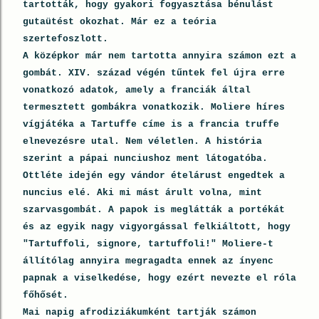
tartották, hogy gyakori fogyasztása bénulást
gutaütést okozhat. Már ez a teória
szertefoszlott.
A középkor már nem tartotta annyira számon ezt a
gombát. XIV. század végén tűntek fel újra erre
vonatkozó adatok, amely a franciák által
termesztett gombákra vonatkozik. Moliere híres
vígjátéka a Tartuffe címe is a francia truffe
elnevezésre utal. Nem véletlen. A história
szerint a pápai nunciushoz ment látogatóba.
Ottléte idején egy vándor ételárust engedtek a
nuncius elé. Aki mi mást árult volna, mint
szarvasgombát. A papok is meglátták a portékát
és az egyik nagy vigyorgással felkiáltott, hogy
"Tartuffoli, signore, tartuffoli!" Moliere-t
állítólag annyira megragadta ennek az ínyenc
papnak a viselkedése, hogy ezért nevezte el róla
főhősét.
Mai napig afrodiziákumként tartják számon