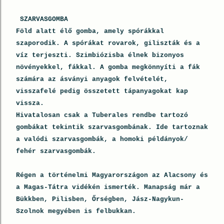
SZARVASGOMBA
Föld alatt élő gomba, amely spórákkal
szaporodik. A spórákat rovarok, giliszták és a
víz terjeszti. Szimbiózisba élnek bizonyos
növényekkel, fákkal. A gomba megkönnyíti a fák
számára az ásványi anyagok felvételét,
visszafelé pedig összetett tápanyagokat kap
vissza.
Hivatalosan csak a Tuberales rendbe tartozó
gombákat tekintik szarvasgombának. Ide tartoznak
a valódi szarvasgombák, a homoki példányok/
fehér szarvasgombák.
Régen a történelmi Magyarországon az Alacsony és
a Magas-Tátra vidékén ismerték. Manapság már a
Bükkben, Pilisben, Őrségben, Jász-Nagykun-
Szolnok megyében is felbukkan.