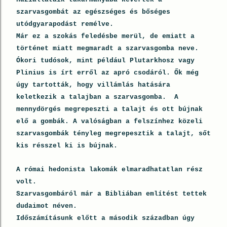
szarvasgombát az egészséges és bőséges
utódgyarapodást remélve.
Már ez a szokás feledésbe merül, de emiatt a
történet miatt megmaradt a szarvasgomba neve.
Ókori tudósok, mint például Plutarkhosz vagy
Plinius is írt erről az apró csodáról. Ők még
úgy tartották, hogy villámlás hatására
keletkezik a talajban a szarvasgomba. A
mennydörgés megrepeszti a talajt és ott bújnak
elő a gombák. A valóságban a felszínhez közeli
szarvasgombák tényleg megrepesztik a talajt, sőt
kis résszel ki is bújnak.
A római hedonista lakomák elmaradhatatlan rész
volt.
Szarvasgombáról már a Bibliában említést tettek
dudaimot néven.
Időszámításunk előtt a második században úgy