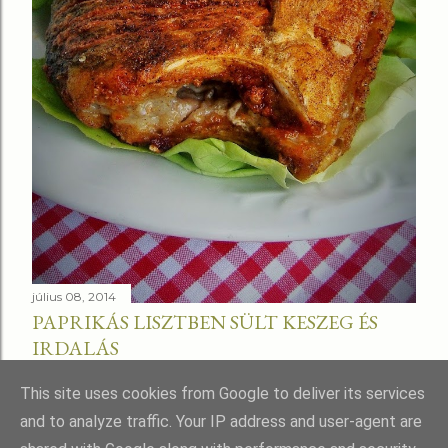
július 08, 2014
PAPRIKÁS LISZTBEN SÜLT KESZEG ÉS
IRDALÁS
Megosztás
This site uses cookies from Google to deliver its services
and to analyze traffic. Your IP address and user-agent are