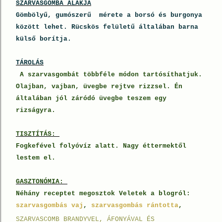
SZARVASGOMBA ALAKJA
Gömbölyű, gumószerű mérete a borsó és burgonya
között lehet. Rücskös felületű általában barna
külső borítja.
TÁROLÁS
A szarvasgombát többféle módon tartósíthatjuk.
Olajban, vajban, üvegbe rejtve rizzsel. Én
általában jól záródó üvegbe teszem egy
rizságyra.
TISZTÍTÁS:
Fogkefével folyóvíz alatt. Nagy éttermektől
lestem el.
GASZTONÓMIA:
Néhány receptet megosztok Veletek a blogról:
szarvasgombás vaj
,
szarvasgombás rántotta
,
SZARVASCOMB BRANDYVEL, ÁFONYÁVAL ÉS