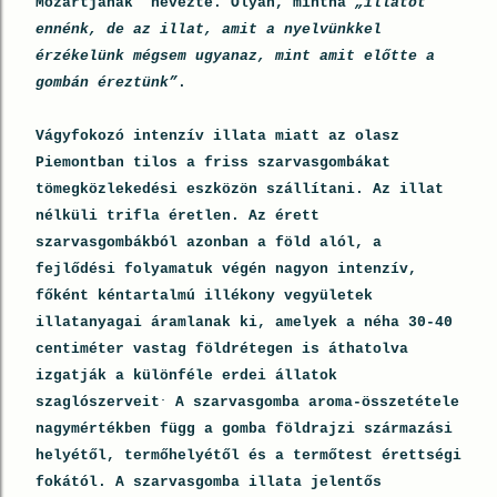
Mozartjának” nevezte. Olyan, mintha
„illatot
ennénk, de az illat, amit a nyelvünkkel
érzékelünk mégsem ugyanaz, mint amit előtte a
gombán éreztünk”
.
Vágyfokozó intenzív illata miatt az olasz
Piemontban tilos a friss szarvasgombákat
tömegközlekedési eszközön szállítani. Az illat
nélküli trifla éretlen. Az érett
szarvasgombákból azonban a föld alól, a
fejlődési folyamatuk végén nagyon intenzív,
főként kéntartalmú illékony vegyületek
illatanyagai áramlanak ki, amelyek a néha 30-40
centiméter vastag földrétegen is áthatolva
izgatják a különféle erdei állatok
.
szaglószerveit
A szarvasgomba aroma-összetétele
nagymértékben függ a gomba földrajzi származási
helyétől, termőhelyétől és a termőtest érettségi
fokától. A szarvasgomba illata jelentős