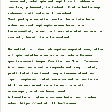
lassulunk, odafigyelünk egy kicsit jobban a
másikra, pihenünk, töltődünk. Ezek a hétköznapi
rohanás miatt sokszor kimaradnak.
Most pedig élvezettel vackol be a fotelbe az
ember és csak úgy egyszerűen bámulja a
karácsonyfát, élvezi a finom ételeket és örül a
családi, baráti találkozásoknak!
Ha nektek is ilyen láblógatós napotok van, akkor
a figyelmetekbe ajánlom a ma induló Főmenü
gasztroműsort Anger Zsolttal és Széll Tamással.
A színész és a séf újragondolnak régi ízeket,
praktikákat tanítanak meg a tévénézőknek és
igazi magyaros ízeket varázsolnak az asztalra.
Akik ma nem érnek rá a televízió előtt
ücsörögni, azok se búsuljanak.
A következő linken visszanézhető lesz minden
adás: https://mediaklikk.hu/fomenu