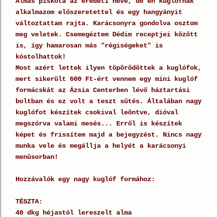
Almás piskóta az eredeti neve, de én kuglófnak
alkalmazom előszeretettel és egy hangyányit
változtattam rajta. Karácsonyra gondolva osztom
meg veletek. Csemegéztem Dédim receptjei között
is, így hamarosan más "régiségeket" is
kóstolhattok!
Most azért lettek ilyen töpörödöttek a kuglófok,
mert sikerült 600 Ft-ért vennem egy mini kuglóf
formácskát az Ázsia Centerben lévő háztartási
boltban és ez volt a teszt sütés. Általában nagy
kuglófot készítek csokival leöntve, dióval
megszórva valami mesés... Erről is készítek
képet és frissítem majd a bejegyzést. Nincs nagy
munka vele és megállja a helyét a karácsonyi
menüsorban!
Hozzávalók egy nagy kuglóf formához:
TÉSZTA:
40 dkg héjastól lereszelt alma