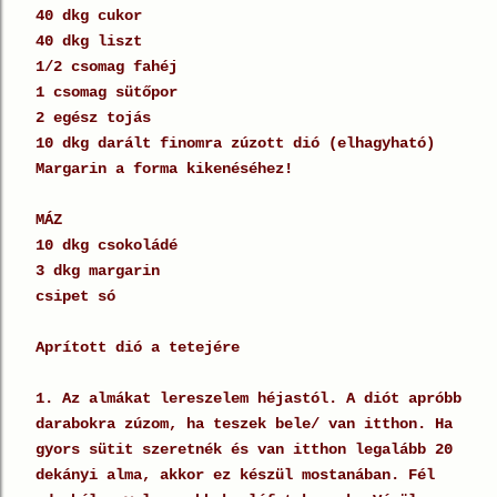
40 dkg cukor
40 dkg liszt
1/2 csomag fahéj
1 csomag sütőpor
2 egész tojás
10 dkg darált finomra zúzott dió (elhagyható)
Margarin a forma kikenéséhez!
MÁZ
10 dkg csokoládé
3 dkg margarin
csipet só
Aprított dió a tetejére
1. Az almákat lereszelem héjastól. A diót apróbb
darabokra zúzom, ha teszek bele/ van itthon. Ha
gyors sütit szeretnék és van itthon legalább 20
dekányi alma, akkor ez készül mostanában. Fél