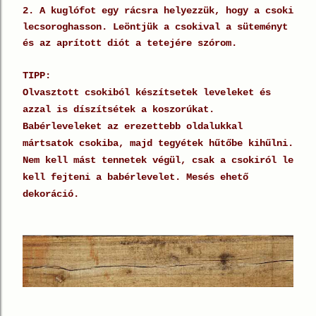
2. A kuglófot egy rácsra helyezzük, hogy a csoki
lecsoroghasson. Leöntjük a csokival a süteményt
és az aprított diót a tetejére szórom.
TIPP:
Olvasztott csokiból készítsetek leveleket és
azzal is díszítsétek a koszorúkat.
Babérleveleket az erezettebb oldalukkal
mártsatok csokiba, majd tegyétek hűtőbe kihűlni.
Nem kell mást tennetek végül, csak a csokiról le
kell fejteni a babérlevelet. Mesés ehető
dekoráció.