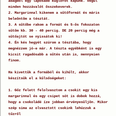
adagból egy laposabb kuglófot kapunk. Végül
minden hozzávalót összekeverek.
2. Margarinnal kikenem a sütőformát és máris
beleöntöm a tésztát.
3. A sütőbe rakom a formát és 5-ös fokozaton
sütöm kb. 30 - 40 percig. DE 20 percig még a
sütőajtót se nyissátok ki!
4. Én kés hegyét szúrom a tésztába, hogy
megnézzem jó-e már. A tészta egyébként is egy
kicsit ragadósabb a sütés után is, mennyeien
finom.
Ha kivettük a formából és kihűlt, akkor
készítsük el a külsőségeket:
1. Gőz felett felolvasztom a csokit egy kis
margarinnal és egy csipet sót is dobok hozzá,
hogy a csokoládé íze jobban érvényesüljön. Mikor
szép sima az olvasztott csokink lehúzzuk a
tűzről