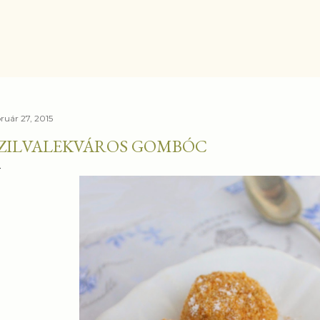
Ugrás a fő tartalomra
bruár 27, 2015
ZILVALEKVÁROS GOMBÓC