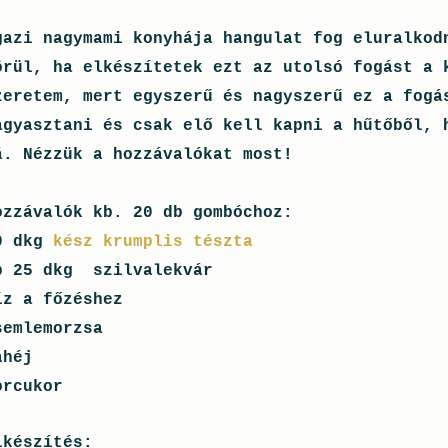
gazi nagymami konyhája hangulat fog eluralkod
örül, ha elkészítetek ezt az utolsó fogást a 
zeretem, mert egyszerű és nagyszerű ez a fogá
agyasztani és csak elő kell kapni a hűtőből, 
á. Nézzük a hozzávalókat most!
ozzávalók kb. 20 db gombóchoz:
0 dkg
kész krumplis tészta
b 25 dkg szilvalekvár
íz a főzéshez
semlemorzsa
ahéj
orcukor
lkészítés: