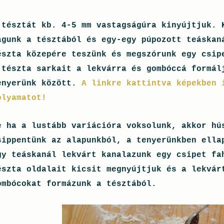
 tésztát kb. 4-5 mm vastagságúra kinyújtjuk. 
águnk a tésztából és egy-egy púpozott teáskan
észta közepére teszünk és megszórunk egy csip
 tészta sarkait a lekvárra és gombóccá formál
enyerünk között.
A linkre kattintva képekben 
olyamatot!
e ha a lustább variációra voksolunk, akkor hú
sippentünk az alapunkból, a tenyerünkben ella
gy teáskanál lekvárt kanalazunk egy csipet fa
észta oldalait kicsit megnyújtjuk és a lekvár
ombócokat formázunk a tésztából.