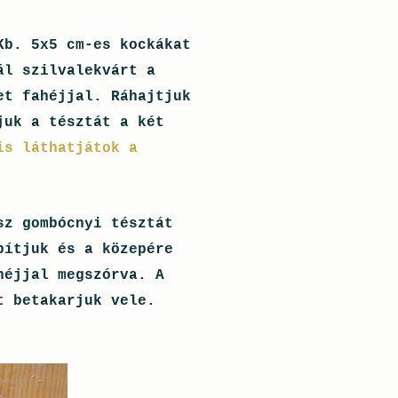
Kb. 5x5 cm-es kockákat
ál szilvalekvárt a
et fahéjjal. Ráhajtjuk
juk a tésztát a két
is láthatjátok a
sz gombócnyi tésztát
pítjuk és a közepére
héjjal megszórva. A
t betakarjuk vele.