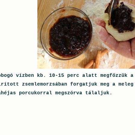
obogó vízben kb. 10-15 perc alatt megfőzzük 
irított zsemlemorzsában forgatjuk meg a meleg
ahéjas porcukorral megszórva tálaljuk.