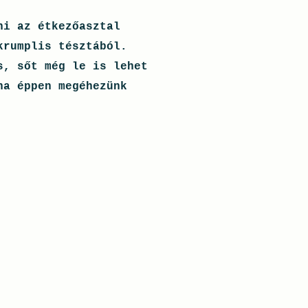
ni az étkezőasztal
krumplis tésztából.
s, sőt még le is lehet
ha éppen megéhezünk