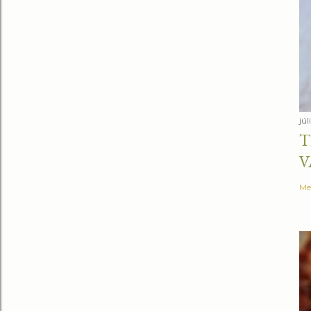
júl
T
V
Me