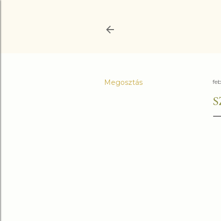
Megosztás
fe
S