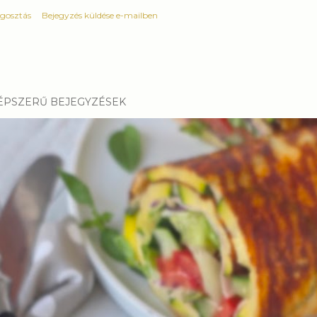
gosztás
Bejegyzés küldése e-mailben
ÉPSZERŰ BEJEGYZÉSEK