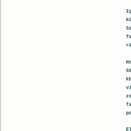
I
k
S
f
r
H
5
k
v
z
f
p
E