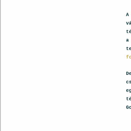
A
v
t
a
t
f
D
c
e
t
G