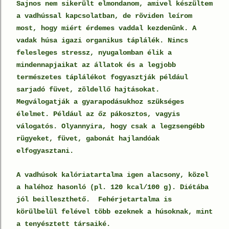
Sajnos nem sikerült elmondanom, amivel készültem
a vadhússal kapcsolatban, de röviden leírom
most, hogy miért érdemes vaddal kezdenünk. A
vadak húsa igazi organikus táplálék. Nincs
felesleges stressz, nyugalomban élik a
mindennapjaikat az állatok és a legjobb
természetes táplálékot fogyasztják például
sarjadó füvet, zöldellő hajtásokat.
Megválogatják a gyarapodásukhoz szükséges
élelmet. Például az őz pákosztos, vagyis
válogatós. Olyannyira, hogy csak a legzsengébb
rügyeket, füvet, gabonát hajlandóak
elfogyasztani.
A vadhúsok kalóriatartalma igen alacsony, közel
a haléhoz hasonló (pl. 120 kcal/100 g). Diétába
jól beilleszthető. Fehérjetartalma is
körülbelül felével több ezeknek a húsoknak, mint
a tenyésztett társaiké.