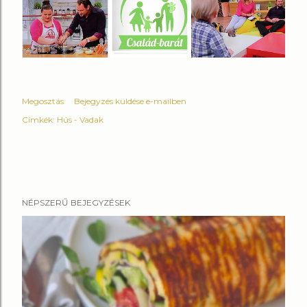
Megosztás
Bejegyzés küldése e-mailben
Címkék:
Hús - Vadak
NÉPSZERŰ BEJEGYZÉSEK