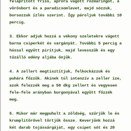
felaprított friss, apróra vágott rozmaringot, a
vörösbort és a paradicsomlevet, majd sózzuk,
borsozzuk ízlés szerint. Így pároljuk további 10
percig.
3. Ekkor adjuk hozzá a vékony szeletekre vágott
barna csiperkét és vargányát. További 5 percig a
hússal együtt pirítjuk, majd levesszük és egy
tűzálló edény aljába önjük.
4. A zellert megtisztítjuk, felkockázzuk és
puhára főzzük. Akinek túl intenzív a zeller íze,
azok felezzék meg a 50 dkg zellert és vegyesen
fele-fele arányban burgonyával együtt főzzék
meg.
5. Mikor már megpuhult a zöldség, szűrjük le és
krumplitörővel törtjük össze. Keverjünk hozzá
két darab tojássárgáját, egy csipet sót és 20