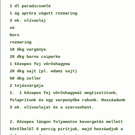
2 dl paradicsomlé
1 ág apróra vágott rozmaring
3 ek. olívaolaj
só
bors
rozmaring
10 dkg vargánya
20 dkg barna csiperke
1 közepes fej vöröshagyma
20 dkg sajt (pl. edami sajt)
50 dkg zeller
2 tojássárgája
1. 1 közepes fej vöröshagymát megtisztítunk,
felaprítunk és egy serpenyőbe rakunk. Hozzáadunk
3 ek. olívaolajat és a szarvashúst.
2. Közepes lángon folyamatos kevergetés mellett
körülbelül 5 percig pirítjuk, majd hozzáadjuk a