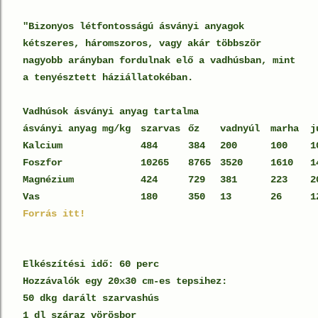
"Bizonyos létfontosságú ásványi anyagok
kétszeres, háromszoros, vagy akár többször
nagyobb arányban fordulnak elő a vadhúsban, mint
a tenyésztett háziállatokéban.
Vadhúsok ásványi anyag tartalma
ásványi anyag mg/kg
szarvas
őz
vadnyúl
marha
j
Kalcium
484
384
200
100
1
Foszfor
10265
8765
3520
1610
1
Magnézium
424
729
381
223
2
Vas
180
350
13
26
1
Forrás itt!
Elkészítési idő: 60 perc
Hozzávalók egy 20x30 cm-es tepsihez:
50 dkg darált szarvashús
1 dl száraz vörösbor