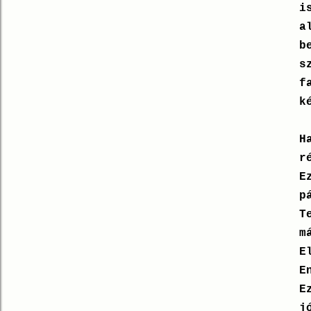
i
a
b
s
f
k
H
r
E
p
T
m
E
E
E
j