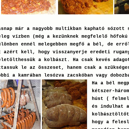
ásnap már a nagyobb multikban kapható sózott 
eleg vízben (még a kezünknek megfelelő hőfokú
ülönben ennél melegebben megfő a bél, de errő
z azért kell, hogy visszanyerje eredeti rugan
eletölthessük a kolbászt. Ha csak kevés adago
ztassuk le az összeset, hanem csak a szüksége
öbbi a kamrában lesózva zacskóban vagy dobozb
Ha a bél meg
kétszer-háro
húst ( felme
és indulhat
kolbásztöltő
hogy a feles