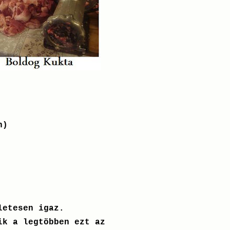
n)
letesen igaz.
ik a legtöbben ezt az