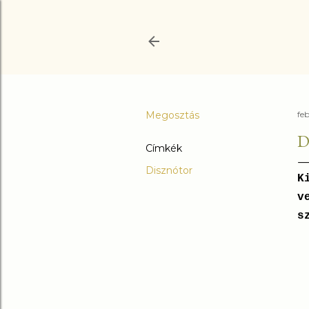
Megosztás
fe
D
Címkék
Disznótor
K
v
s