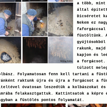
a több, mint
által építet
Dicséretet k
Nekem ez nag
faforgáccsal
füstöltünk. 
gyújtósokból
rakunk, majd
kapjon és le
a forgácsot.
túlzott mele
olbász. Folyamatosan fenn kell tartani a füst
ránként raktunk újra és újra a forgácsot a fü
lteltével óvatosan leszedtük a kolbászokat és
amrába felakasztgattuk. Kattintsatok a képre 
agyban a füstölés pontos folyamatát.