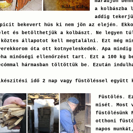
maradjon ben
a kolbászba 
addig tekerj
picit bekevert hús ki nem jön az elején. Ekk
elet és betölthetjük a kolbászt. Ne legyen tú
 köztes állapotot kell megtalálni. Ezt még mi
yerekkorom óta ott kotnyeleskedek. Apa mindig
éha minőségi ellenőrzést tart. Ezt a 100 kg b
ecómmal hármasban töltöttük be. Ezután indulh
lkészítési idő 2 nap vagy füstöléssel együtt 
Füstölés. Ez
misét. Most 
füstölésünk 
otthoni füst
napos munkát