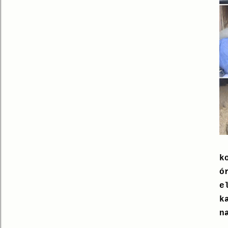
k
ó
e
k
n