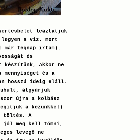
sertésbelet leáztatjuk
 legyen a víz, mert
l már tegnap írtam).
yosságát és
t készítünk, akkor ne
s mennyiséget és a
an hosszú ideig eláll.
puhult, átgyúrjuk
mszor újra a kolbász
legítjük a kezünkkel)
a töltés. A
t jól meg kell tömni,
leges levegő ne