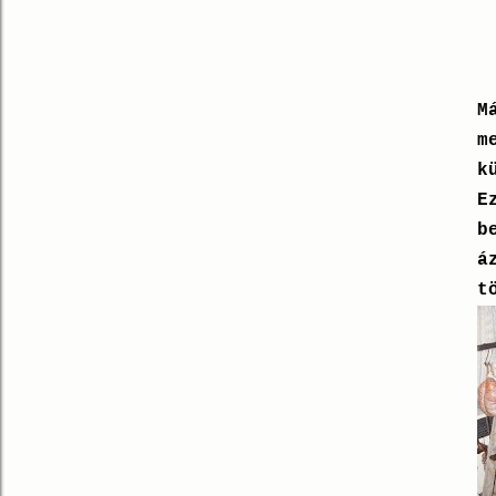
M
m
k
E
b
á
t