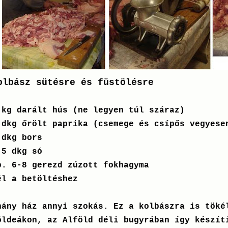
olbász sütésre és füstölésre
 kg darált hús (ne legyen túl száraz)
 dkg őrölt paprika (csemege és csípős vegyese
 dkg bors
,5 dkg só
b. 6-8 gerezd zúzott fokhagyma
él a betöltéshez
hány ház annyi szokás. Ez a kolbászra is töké
öldeákon, az Alföld déli bugyrában így készít