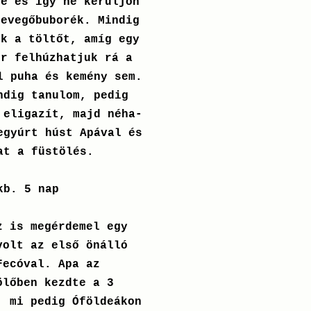
ne és így ne kerüljön
levegőbuborék. Mindig
ük a töltőt, amíg egy
or felhúzhatjuk rá a
l puha és kemény sem.
ndig tanulom, pedig
 eligazít, majd néha-
egyúrt húst Apával és
at a füstölés.
kb. 5 nap
 is megérdemel egy
volt az első önálló
Fecóval. Apa az
ölőben kezdte a 3
, mi pedig Óföldeákon