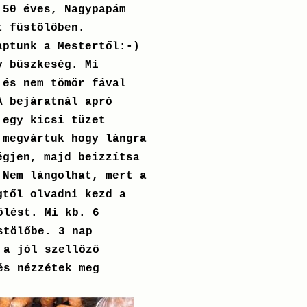
 50 éves, Nagypapám
t füstölőben.
aptunk a Mestertől:-)
y büszkeség. Mi
 és nem tömör fával
A bejáratnál apró
 egy kicsi tüzet
 megvártuk hogy lángra
égjen, majd beizzítsa
 Nem lángolhat, mert a
gtől olvadni kezd a
ölést. Mi kb. 6
stölőbe. 3 nap
 a jól szellőző
és nézzétek meg