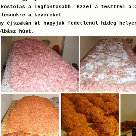
 kóstolás a legfontosabb. Ezzel a teszttel al
zlésünkre a keveréket.
gy éjszakán át hagyjuk fedetlenül hideg helye
olbász húst.