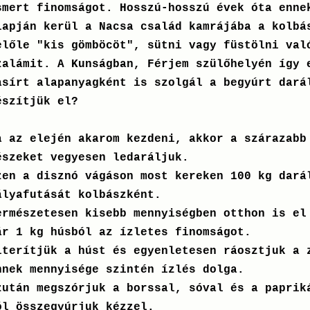
smert finomságot. Hosszú-hosszú évek óta enne
lapján kerül a Nacsa család kamrájába a kolbá
előle "kis gömböcöt", sütni vagy füstölni val
zalámit. A Kunságban, Férjem szülőhelyén így 
asírt alapanyagként is szolgál a begyúrt dará
észítjük el?
a az elején akarom kezdeni, akkor a szárazabb
észeket vegyesen ledaráljuk.
zen a disznó vágáson most kereken 100 kg dará
ályafutását kolbászként.
ermészetesen kisebb mennyiségben otthon is el
ár 1 kg húsból az ízletes finomságot.
lterítjük a húst és egyenletesen ráosztjuk a 
nnek mennyisége szintén ízlés dolga.
zután megszórjuk a borssal, sóval és a paprik
ól összegyúrjuk kézzel.