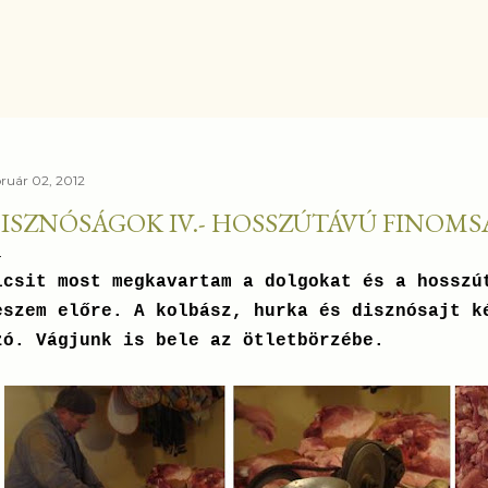
Ugrás a fő tartalomra
bruár 02, 2012
ISZNÓSÁGOK IV.- HOSSZÚTÁVÚ FINOM
icsit most megkavartam a dolgokat és a hosszú
eszem előre. A kolbász, hurka és disznósajt k
zó. Vágjunk is bele az ötletbörzébe.