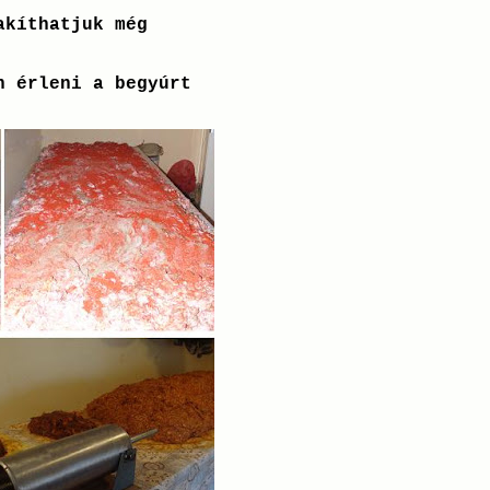
akíthatjuk még
n érleni a begyúrt