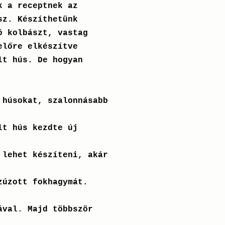
k a receptnek az
sz. Készíthetünk
ó kolbászt, vastag
előre elkészítve
lt hús. De hogyan
 húsokat, szalonnásabb
lt hús kezdte új
 lehet készíteni, akár
zúzott fokhagymát.
ával. Majd többször