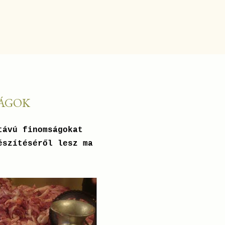
SÁGOK
távú finomságokat
észítéséről lesz ma