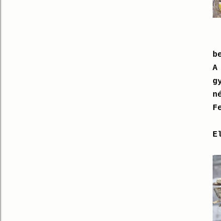
b
A
g
n
F
E