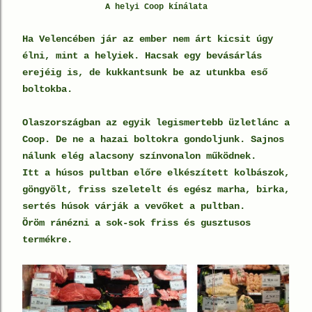
A helyi Coop kínálata
Ha Velencében jár az ember nem árt kicsit úgy
élni, mint a helyiek. Hacsak egy bevásárlás
erejéig is, de kukkantsunk be az utunkba eső
boltokba.
Olaszországban az egyik legismertebb üzletlánc a
Coop. De ne a hazai boltokra gondoljunk. Sajnos
nálunk elég alacsony színvonalon működnek.
Itt a húsos pultban előre elkészített kolbászok,
göngyölt, friss szeletelt és egész marha, birka,
sertés húsok várják a vevőket a pultban.
Öröm ránézni a sok-sok friss és gusztusos
termékre.