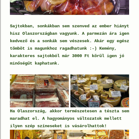
Sajtokban, sonkákban sem szenved az ember hiányt
hisz Olaszországban vagyunk. A parmezán ára igen
kedvező és a sonkák sem vészesek. Akár egy egész
tömböt is magunkhoz ragadhatunk :-) Kemény,
karakteres sajtokból már 3000 Ft körül igen jó
minőségűt kaphatunk.
Ha Olaszország, akkor természetesen a tészta sem
maradhat el. A hagyományos változatok mellett
ilyen szép színeseket is vásárolhattok!