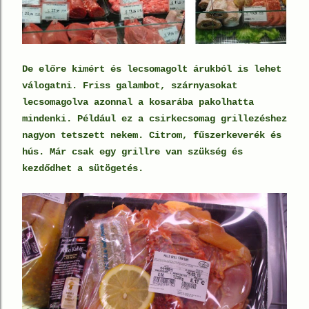
De előre kimért és lecsomagolt árukból is lehet
válogatni. Friss galambot, szárnyasokat
lecsomagolva azonnal a kosarába pakolhatta
mindenki. Például ez a csirkecsomag grillezéshez
nagyon tetszett nekem. Citrom, fűszerkeverék és
hús. Már csak egy grillre van szükség és
kezdődhet a sütögetés.