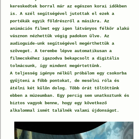
kereskedtek borral már az egészen korai időkben
is. A szél segítségével jutottak el ezek a
portékák egyik földrészről a másikra. Az
animációs filmet egy igen látványos félkör alakú
vásznon nézhettük végig padokon ülve. Az
audioguide-unk segítségével megérthettük a
szöveget. A terembe lépve automatikusan a
filmecskéhez igazodva bekapcsolt a digitális
tolmácsunk, így mindent megértettünk.
A teljesség igénye nélkül próbálom egy csokorba
gyűjteni a főbb pontokat, de mesélni róla és
átélni két külön dolog. Több órát töltöttünk
ebben a múzeumban. Egy percig sem unatkoztunk és
biztos vagyok benne, hogy egy következő
alkalommal ismét találnék valami újdonságot.