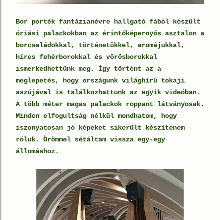
Bor porték fantázianévre hallgató fából készült
óriási palackokban az érintőképernyős asztalon a
borcsaládokkal, történetükkel, aromájukkal,
híres fehérborokkal és vörösborokkal
ismerkedhettünk meg. Így történt az a
meglepetés, hogy országunk világhírű tokaji
aszújával is találkozhattunk az egyik videóban.
A több méter magas palackok roppant látványosak.
Minden elfogultság nélkül mondhatom, hogy
iszonyatosan jó képeket sikerült készítenem
róluk. Örömmel sétáltam vissza egy-egy
állomáshoz.