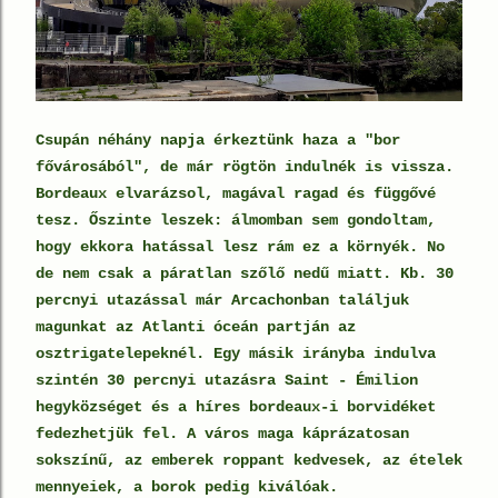
Csupán néhány napja érkeztünk haza a "bor
fővárosából", de már rögtön indulnék is vissza.
Bordeaux elvarázsol, magával ragad és függővé
tesz. Őszinte leszek: álmomban sem gondoltam,
hogy ekkora hatással lesz rám ez a környék. No
de nem csak a páratlan szőlő nedű miatt. Kb. 30
percnyi utazással már Arcachonban találjuk
magunkat az Atlanti óceán partján az
osztrigatelepeknél. Egy másik irányba indulva
szintén 30 percnyi utazásra Saint - Émilion
hegyközséget és a híres bordeaux-i borvidéket
fedezhetjük fel. A város maga káprázatosan
sokszínű, az emberek roppant kedvesek, az ételek
mennyeiek, a borok pedig kiválóak.