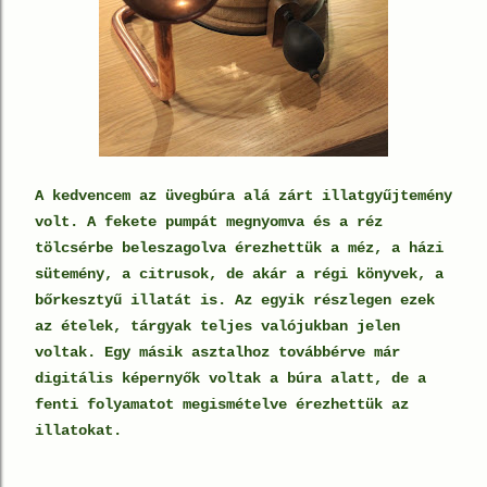
A kedvencem az üvegbúra alá zárt illatgyűjtemény
volt. A fekete pumpát megnyomva és a réz
tölcsérbe beleszagolva érezhettük a méz, a házi
sütemény, a citrusok, de akár a régi könyvek, a
bőrkesztyű illatát is. Az egyik részlegen ezek
az ételek, tárgyak teljes valójukban jelen
voltak. Egy másik asztalhoz továbbérve már
digitális képernyők voltak a búra alatt, de a
fenti folyamatot megismételve érezhettük az
illatokat.