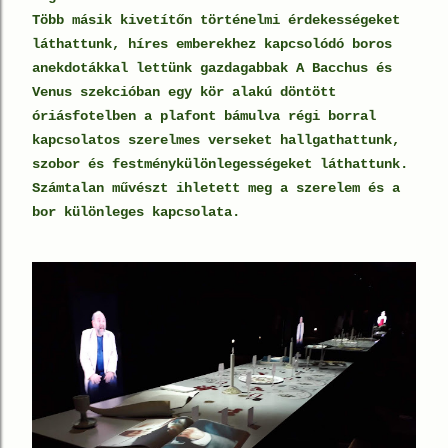
Több másik kivetítőn történelmi érdekességeket
láthattunk, híres emberekhez kapcsolódó boros
anekdotákkal lettünk gazdagabbak
A Bacchus és
Venus szekcióban
egy kör alakú döntött
óriásfotelben a plafont bámulva régi borral
kapcsolatos szerelmes verseket hallgathattunk,
szobor és festménykülönlegességeket láthattunk.
Számtalan művészt ihletett meg a szerelem és a
bor különleges kapcsolata.