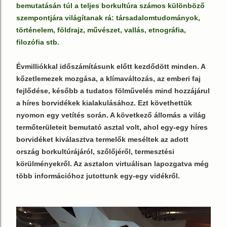
bemutatásán túl a teljes borkultúra számos különböző
szempontjára világítanak rá: társadalomtudományok,
történelem, földrajz, művészet, vallás, etnográfia,
filozófia stb.
Évmilliókkal időszámításunk előtt kezdődött minden. A
kőzetlemezek mozgása, a klímaváltozás, az emberi faj
fejlődése, később a tudatos fölművelés mind hozzájárul
a híres borvidékek kialakulásához. Ezt követhettük
nyomon egy vetítés során. A következő állomás a világ
termőterületeit bemutató asztal volt, ahol egy-egy híres
borvidéket kiválasztva termelők meséltek az adott
ország borkultúrájáról, szőlőjéről, termesztési
körülményekről. Az asztalon virtuálisan lapozgatva még
több információhoz jutottunk egy-egy vidékről.