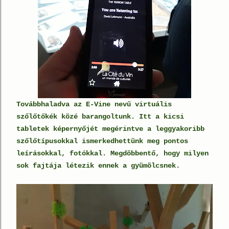
T
ovábbhaladva az E-Vine nevű virtuális
szőlőtőkék közé barangoltunk. Itt a kicsi
tabletek képernyőjét megérintve a leggyakoribb
szőlőtípusokkal ismerkedhettünk meg pontos
leírásokkal, fotókkal. Megdöbbentő, hogy milyen
sok fajtája létezik ennek a gyümölcsnek.