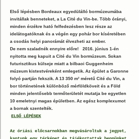
Első lépésben Bordeaux egyedülálló bormúzeumába
invitállak benneteket, a La Cité du Vin-be. Több órányi,
minden érzékre ható felfedezésben lesz része az
idelátogatóknak és a végén egy pohár bor kíséretében
a csodás helyi panorámát élvezheti az ember.
De nem szaladnék ennyire előre!
2016. június 1-én
nyitotta meg kapuit a Cité du Vin bormúzeum. Sokan
futurisztikus külseje miatt a bilbaoi Guggenheim
múzeum kistestvéreként emlegetik. Az épület a Garonne
folyó partján fekszik. A 13 350 m² méretű Cité du Vin, a
bor történetének különböző mérföldköveit és a Föld
minden jelentősebb termőterületét mutatja be egyetlen
10 emeletnyi magas épületben. Az egész komplexumot
a bornak szentelték.
ELSŐ LÉPÉSEK
Az óriási előcsarnokban megvásároltuk a jegyet,
kaptunk egy térképet és tájékoztattak bennünket,