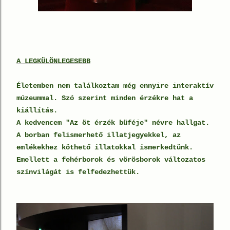
A LEGKÜLÖNLEGESEBB
Életemben nem találkoztam még ennyire interaktív
múzeummal. Szó szerint minden érzékre hat a
kiállítás.
A kedvencem "Az öt érzék büféje" névre hallgat.
A borban felismerhető illatjegyekkel, az
emlékekhez köthető illatokkal ismerkedtünk.
Emellett a fehérborok és vörösborok változatos
színvilágát is felfedezhettük.