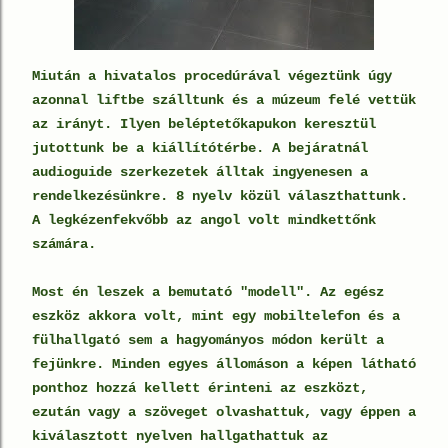
Miután a hivatalos procedúrával végeztünk úgy
azonnal liftbe szálltunk és a múzeum felé vettük
az irányt. Ilyen beléptetőkapukon keresztül
jutottunk be a kiállítótérbe. A bejáratnál
audioguide szerkezetek álltak ingyenesen a
rendelkezésünkre. 8 nyelv közül választhattunk.
A legkézenfekvőbb az angol volt mindkettőnk
számára.
Most én leszek a bemutató "modell". Az egész
eszköz akkora volt, mint egy mobiltelefon és a
fülhallgató sem a hagyományos módon került a
fejünkre. Minden egyes állomáson a képen látható
ponthoz hozzá kellett érinteni az eszközt,
ezután vagy a szöveget olvashattuk, vagy éppen a
kiválasztott nyelven hallgathattuk az