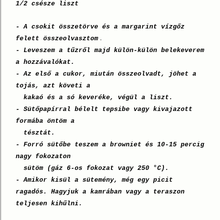
1/2 csésze liszt
- A csokit összetörve és a margarint vízgőz
.
felett összeolvasztom
- Leveszem a tűzről majd külön-külön belekeverem
a hozzávalókat.
- Az első a cukor, miután összeolvadt, jöhet a
tojás, azt követi a
kakaó és a só keveréke, végül a liszt.
- Sütőpapírral bélelt tepsibe vagy kivajazott
formába öntöm a
tésztát.
- Forró sütőbe teszem a browniet és 10-15 percig
nagy fokozaton
sütöm (gáz 6-os fokozat vagy 250 °C).
- Amikor kisül a sütemény, még egy picit
ragadós. Hagyjuk a kamrában vagy a teraszon
teljesen kihűlni.