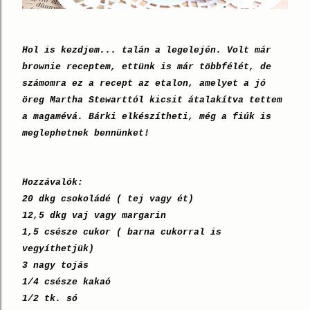
Hol is kezdjem... talán a legelején. Volt már
brownie receptem, ettünk is már többfélét, de
számomra ez a recept az etalon, amelyet a jó
öreg Martha Stewarttól kicsit átalakítva tettem
a magamévá. Bárki elkészítheti, még a fiúk is
meglephetnek bennünket!
Hozzávalók:
20 dkg csokoládé ( tej vagy ét)
12,5 dkg vaj vagy margarin
1,5 csésze cukor ( barna cukorral is
vegyíthetjük)
3 nagy tojás
1/4 csésze kakaó
1/2 tk. só