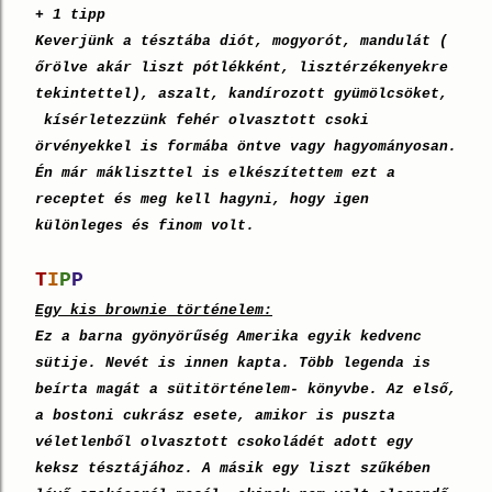
+ 1 tipp
Keverjünk a tésztába diót, mogyorót, mandulát (
őrölve akár liszt pótlékként, lisztérzékenyekre
tekintettel), aszalt, kandírozott gyümölcsöket,
kísérletezzünk fehér olvasztott csoki
örvényekkel is formába öntve vagy hagyományosan.
Én már mákliszttel is elkészítettem ezt a
receptet és meg kell hagyni, hogy igen
különleges és finom volt.
T
I
P
P
Egy kis brownie történelem:
Ez a barna gyönyörűség Amerika egyik kedvenc
sütije. Nevét is innen kapta. Több legenda is
beírta magát a sütitörténelem- könyvbe. Az első,
a bostoni cukrász esete, amikor is puszta
véletlenből olvasztott csokoládét adott egy
keksz tésztájához. A másik egy liszt szűkében