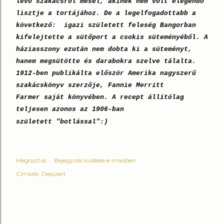
lévő szakácsról mesél, akinek nem volt elegendő
lisztje a tortájához. De a legelfogadottabb a
következő: igazi született feleség Bangorban
kifelejtette a sütőport a csokis süteményéből. A
háziasszony ezután nem dobta ki a süteményt,
hanem megsütötte és darabokra szelve tálalta.
1912-ben publikálta először Amerika nagyszerű
szakácskönyv szerzője, Fannie Merritt
Farmer saját könyvében. A recept állítólag
teljesen azonos az 1906-ban
született "botlással":)
Megosztás
Bejegyzés küldése e-mailben
Címkék:
Desszert