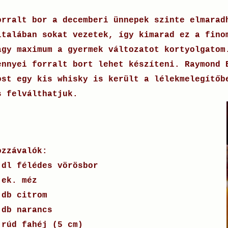
orralt bor a decemberi ünnepek szinte elmarad
ltalában sokat vezetek, így kimarad ez a fino
agy maximum a gyermek változatot kortyolgatom
ennyei forralt bort lehet készíteni. Raymond 
ost egy kis whisky is került a lélekmelegítőb
s felválthatjuk.
ozzávalók:
 dl félédes vörösbor
 ek. méz
 db citrom
 db narancs
 rúd fahéj (5 cm)