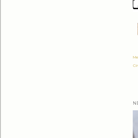
Me
Cí
N