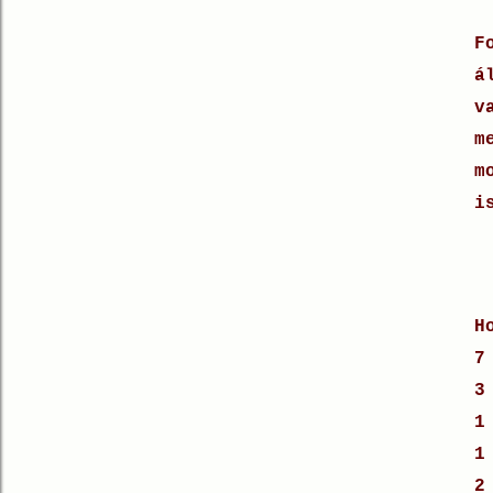
F
á
v
m
m
i
H
7
3
1
1
2