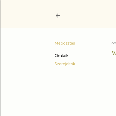
Megosztás
de
W
Címkék
Szomjoltók