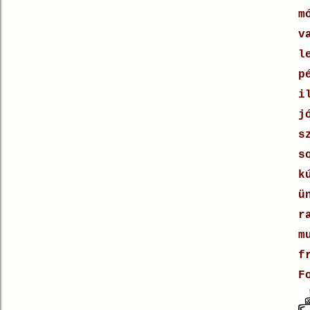
m
v
l
p
i
j
s
s
k
ü
r
m
f
F