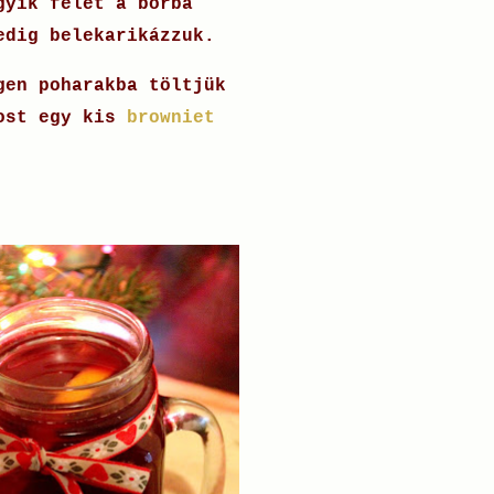
gyik felét a borba
edig belekarikázzuk.
gen poharakba töltjük
most egy kis
browniet