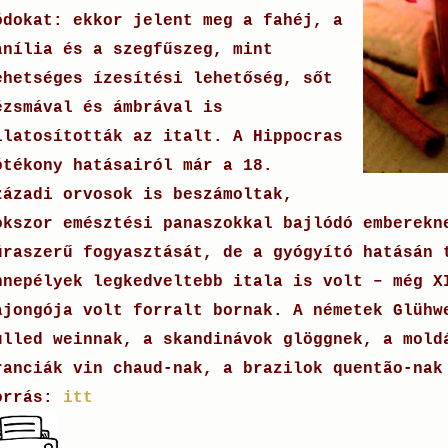
ódokat: ekkor jelent meg a fahéj, a
anília és a szegfűszeg, mint
ehetséges ízesítési lehetőség, sőt
ézsmával és ámbrával is
llatosították az italt. A Hippocras
ótékony hatásairól már a 18.
zázadi orvosok is beszámoltak,
okszor emésztési panaszokkal bajlódó emberekn
úraszerű fogyasztását, de a gyógyító hatásán 
nnepélyek legkedveltebb itala is volt – még X
ajongója volt forralt bornak.
A németek Glühw
ulled weinnak, a skandinávok glöggnek, a mold
ranciák vin chaud-nak, a brazilok quentão-nak
orrás:
itt