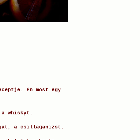
eceptje. Én most egy
s a whiskyt.
jat, a csillagánizst
.