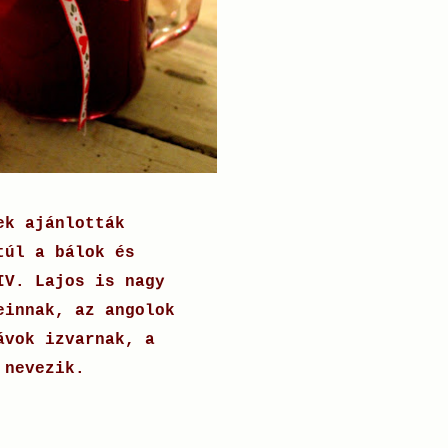
ek ajánlották
túl a bálok és
IV. Lajos is nagy
einnak, az angolok
ávok izvarnak, a
 nevezik.