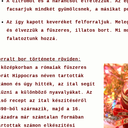
A citromot és a narancsot elfelezzük. Az e
facsarjuk mindkét gyümölcsnek, a másikat p
Az így kapott keveréket felforraljuk. Mele
és élvezzük a fűszeres, illatos bort. Mi 
falatoztunk hozzá.
orralt bor története röviden:
 középkorban a rómaiak fűszeres
orát Hippocras néven tartották
zámon és úgy hitték, az ital segít
lűzni a különböző nyavalyákat. Az
lső recept az ital készítéséről
390-ből származik, majd a 16.
zázadra már számtalan formában
artottak számon elkészítési