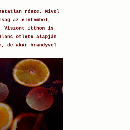
hatatlan része. Mivel
mság az életemből,
. Viszont itthon is
Blanc ötlete alapján
e, de akár brandyvel