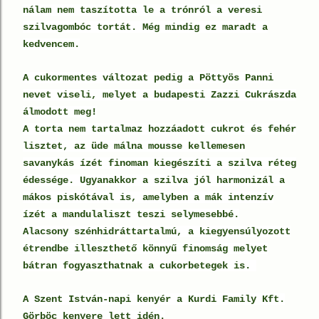
nálam nem taszította le a trónról a veresi
szilvagombóc tortát. Még mindig ez maradt a
kedvencem.
A cukormentes változat pedig a Pöttyös Panni
nevet viseli, melye
t a budapesti Zazzi Cukrászda
álmodott meg!
A torta nem tartalmaz hozzáadott cukrot és fehér
lisztet, az üde málna mousse kellemesen
savanykás ízét finoman kiegészíti a szilva réteg
édessége. Ugyanakkor a szilva jól harmonizál a
mákos piskótával is, amelyben a mák intenzív
ízét a mandulaliszt teszi selymesebbé.
Alacsony szénhidráttartalmú, a kiegyensúlyozott
étrendbe illeszthető könnyű finomság melyet
bátran fogyaszthatnak a cukorbetegek is.
A Szent István-napi kenyér a Kurdi Family Kft.
Görböc kenyere lett idén.