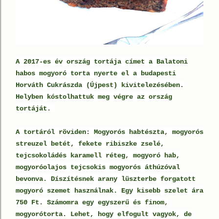
A 2017-es év ország tortája címet a Balatoni
habos mogyoró torta nyerte el a budapesti
Horváth Cukrászda (Újpest) kivitelezésében.
Helyben kóstolhattuk meg végre az ország
tortáját.
A tortáról röviden: Mogyorós habtészta, mogyorós
streuzel betét, fekete ribiszke zselé,
tejcsokoládés karamell réteg, mogyoró hab,
mogyoróolajos tejcsokis mogyorós áthúzóval
bevonva. Díszítésnek arany lüszterbe forgatott
mogyoró szemet használnak.
Egy kisebb szelet ára
750 Ft.
Számomra egy egyszerű és finom,
mogyorótorta. Lehet, hogy elfogult vagyok, de