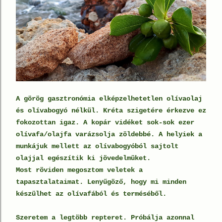
A görög gasztronómia elképzelhetetlen olívaolaj
és olívabogyó nélkül. Kréta szigetére érkezve ez
fokozottan igaz. A kopár vidéket sok-sok ezer
olívafa/olajfa varázsolja zöldebbé. A helyiek a
munkájuk mellett az olívabogyóból sajtolt
olajjal egészítik ki jövedelmüket.
Most röviden megosztom veletek a
tapasztalataimat. Lenyűgöző, hogy mi minden
készülhet az olívafából és terméséből.
Szeretem a legtöbb repteret. Próbálja azonnal