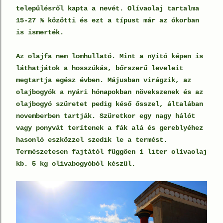
településről kapta a nevét. Olívaolaj tartalma
15-27 % közötti és ezt a típust már az ókorban
is ismerték.
Az olajfa nem lomhullató. Mint a nyitó képen is
láthatjátok a hosszúkás, bőrszerű leveleit
megtartja egész évben. Májusban virágzik, az
olajbogyók a nyári hónapokban növekszenek és az
olajbogyó szüretet pedig késő ősszel, általában
novemberben tartják. Szüretkor egy nagy hálót
vagy ponyvát terítenek a fák alá és gereblyéhez
hasonló eszközzel szedik le a termést.
Természetesen fajtától függően 1 liter olívaolaj
kb. 5 kg olívabogyóból készül.