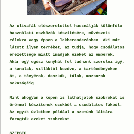
Az olívafát előszeretettel használják különféle
használati eszközök készítésére, művészeti
célokra vagy éppen a lakberendezésben. Aki már
látott ilyen terméket, az tudja, hogy csodálatos
erezettsége miatt imádják ezeket az emberek.
Akár egy egész konyhát fel tudnánk szerelni így,
a kanalak, villáktól kezdve, a tartóedényeken
át, a tányérok, deszkák, tálak, mozsarak
sokaságáig.
Mint ahogyan a képen is láthatjátok szobrokat is
örömmel készítenek ezekből a csodálatos fákból.
Az egyik üzletben például a szemünk láttára
faragták ezeket szobrokat.
SZÉPSÉG