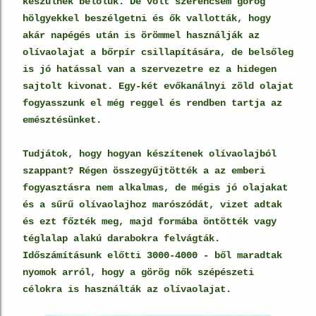
készülnek belőlük. De volt szerencsém görög
hölgyekkel beszélgetni és ők vallották, hogy
akár napégés után is örömmel használják az
olívaolajat a bőrpír csillapítására, de belsőleg
is jó hatással van a szervezetre ez a hidegen
sajtolt kivonat. Egy-két evőkanálnyi zöld olajat
fogyasszunk el még reggel és rendben tartja az
emésztésünket.
Tudjátok, hogy hogyan készítenek olívaolajból
szappant? Régen összegyűjtötték a az emberi
fogyasztásra nem alkalmas, de mégis jó olajakat
és a sűrű olívaolajhoz marószódát, vizet adtak
és ezt főzték meg, majd formába öntötték vagy
téglalap alakú darabokra felvágták.
Időszámításunk előtti 3000-4000 - ből maradtak
nyomok arról, hogy a görög nők szépészeti
célokra is használták az olívaolajat.