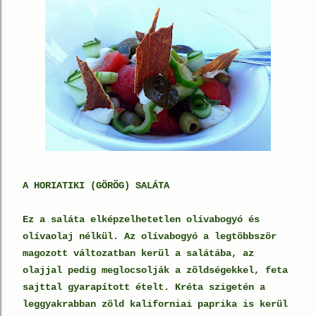
A HORIATIKI (GÖRÖG) SALÁTA
Ez a saláta elképzelhetetlen olívabogyó és
olívaolaj nélkül. Az olívabogyó a legtöbbször
magozott változatban kerül a salátába, az
olajjal pedig meglocsolják a zöldségekkel, feta
sajttal gyarapított ételt. Kréta szigetén a
leggyakrabban zöld kaliforniai paprika is kerül