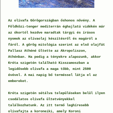
Az olívafa Görögországban őshonos növény. A
Földközi-tenger mediterrán éghajlatú vidékén már
az ókortól kezdve maradtak tárgyi és írásos
nyomok az olívaolaj készítésről és magáról a
fáról. A görög mitológia szerint az első olajfát
Pallasz Athéné ültette az Akropoliszon,
Athénban. Ha pedig a tényekre alapozunk, akkor
Kréta szigetén található Kisszamoszban a
legidősebb olívafa a maga több, mint 2500
évével. A mai napig bő
terméssel látja el az
embereket.
Kréta szigetén sétálva településeken belül ilyen
csodálatos olívafa ültetvényekkel
találkozhatunk. Az itt termő leghíresebb
olívafajta a koroneiki, amely Koroni