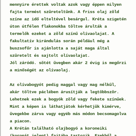
mennyire érettek voltak azok vagy éppen milyen
fajta termést szüreteltünk. A friss olaj zöld
színe az idő elteltével besárgul. Kréta szigetén
úton útfélen flakonokba töltve árulták a
termelők ezeket a zöld színű olívaolajat. A
fakultatív kirándulás során például még a
buszsofőr is ajánlotta a saját maga által
szüretelt és sajtolt olívaolajat.
Jól záródó. sötét üvegben akár 2 évig is megőrzi
a minőségét az olívaolaj.
Az olívabogyót pedig maggal vagy mag nélkül,
akár töltve páclében árusítják a legtöbbször.
Lehetnek ezek a bogyók zöld vagy fekete színűek.
Mint a képen is láthatjátok kérhetjük kimérve,
üvegekbe zárva vagy egyéb más módon becsomagolva
a piacon.
A Krétán található olajbogyó a koroneiki
(koronát jelent) fajtába tartozik. Ezekből a