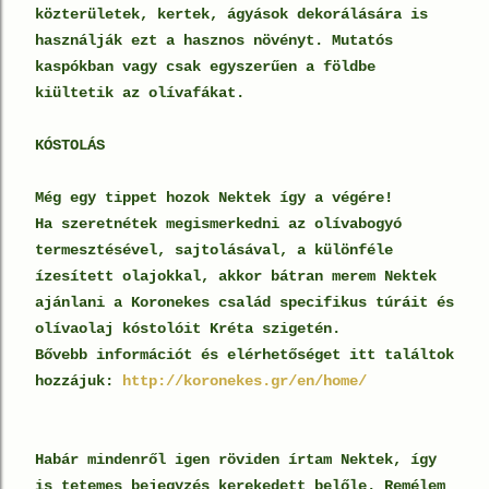
közterületek, kertek, ágyások dekorálására is
használják ezt a hasznos növényt. Mutatós
kaspókban vagy csak egyszerűen a földbe
kiültetik az olívafákat.
KÓSTOLÁS
Még egy tippet hozok Nektek így a végére!
Ha szeretnétek megismerkedni az olívabogyó
termesztésével, sajtolásával, a különféle
ízesített olajokkal, akkor bátran merem Nektek
ajánlani a Koronekes család specifikus túráit és
olívaolaj kóstolóit Kréta szigetén.
Bővebb információt és elérhetőséget itt találtok
hozzájuk:
http://koronekes.gr/en/home/
Habár mindenről igen röviden írtam Nektek, így
is tetemes bejegyzés kerekedett belőle. Remélem