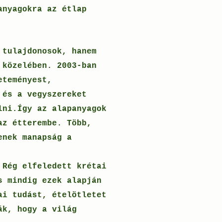
anyagokra az étlap
 tulajdonosok, hanem
 közelében. 2003-ban
eteményest,
 és a vegyszereket
lni.Így az alapanyagok
az étterembe. Több,
enek manapság a
 Rég elfeledett krétai
s mindig ezek alapján
ai tudást, ételötletet
ák, hogy a világ