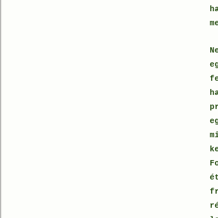
h
m
N
e
f
h
p
e
m
k
F
é
f
r