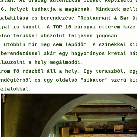
istán. Az ország autentikus ízeket képviselő 
 6. helyet tudhatja a magáénak. Mindezek mell
ialakítása és berendezése
“Restaurant & Bar D
íjat is kapott. A TOP 10 európai étterem közé
első terükkel abszolút teljesen jogosan.
z utóbbin már meg sem lepődöm. A színekkel ki
 berendezéssel akár egy hagyományos krétai há
alauzolni a hely megálmodói.
árom fő részből áll a hely. Egy teraszból, eg
endégtérből és egy oldalsó "sikátor" szerű ki
sztalokkal.