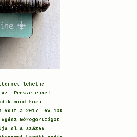
ttermet lehetne
 az. Persze ennél
edik mind közül.
n volt a 2017. év 100
 Egész Görögországot
lja el a százas