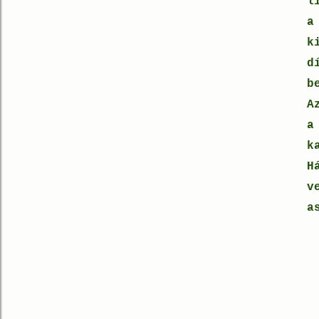
l
a
k
d
b
A
a
k
H
v
a