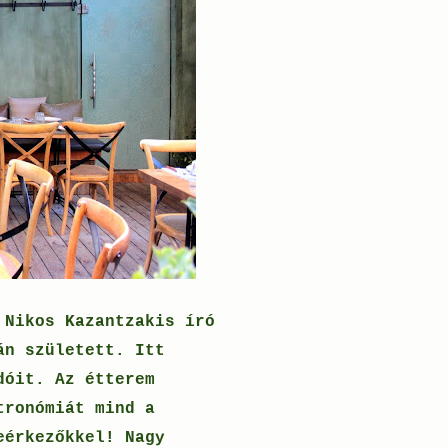
 Nikos Kazantzakis író
án született. Itt
dóit. Az étterem
tronómiát mind a
eérkezőkkel! Nagy