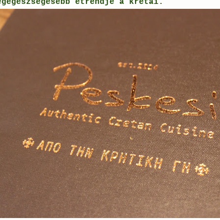
egegészségesebb étrendje a krétai.