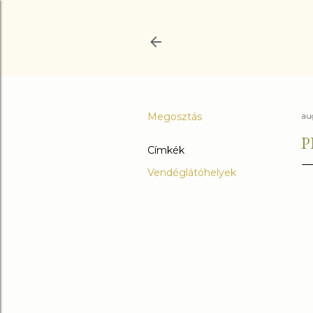
Megosztás
au
P
Címkék
Vendéglátóhelyek