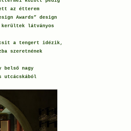
éttermei között pedig
ett az étterem
esign Awards” design
 kerültek látványos
csit a tengert idézik,
zba szeretnének
y belső nagy
s utcácskából