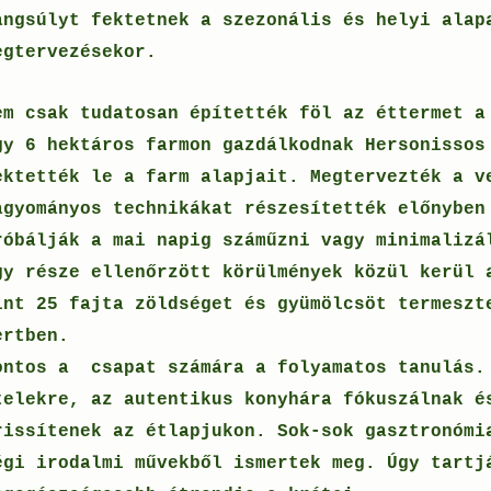
angsúlyt fektetnek a szezonális és helyi alap
egtervezésekor.
em csak tudatosan építették föl az éttermet a
gy 6 hektáros farmon gazdálkodnak Hersonissos
ektették le a farm alapjait. Megtervezték a v
agyományos technikákat részesítették előnyben
róbálják a mai napig száműzni vagy minimalizá
gy része ellenőrzött körülmények közül kerül 
int 25 fajta zöldséget és gyümölcsöt termeszt
ertben.
ontos a csapat számára a folyamatos tanulás.
telekre, az autentikus konyhára fókuszálnak é
rissítenek az étlapjukon. Sok-sok gasztronómi
égi irodalmi művekből ismertek meg. Úgy tartj