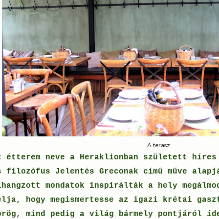
A terasz
z étterem neve a Heraklionban született híres
s filozófus Jelentés Greconak című műve alapj
lhangzott mondatok inspirálták a hely megálmo
élja, hogy megismertesse az igazi krétai gasz
örög, mind pedig a világ bármely pontjáról id