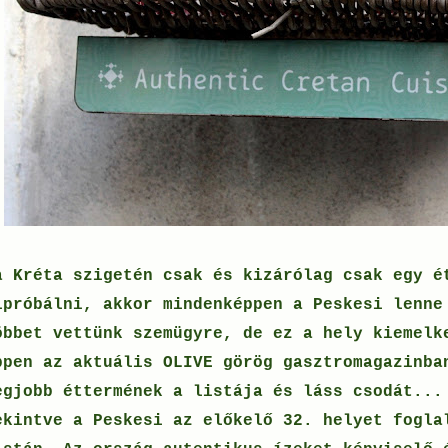
a Kréta szigetén csak és kizárólag csak egy é
ipróbálni, akkor mindenképpen a Peskesi lenne
öbbet vettünk szemügyre, de ez a hely kiemelk
ppen az aktuális OLIVE görög gasztromagazinba
egjobb éttermének a listája és láss csodát...
ekintve a Peskesi az előkelő 32. helyet fogla