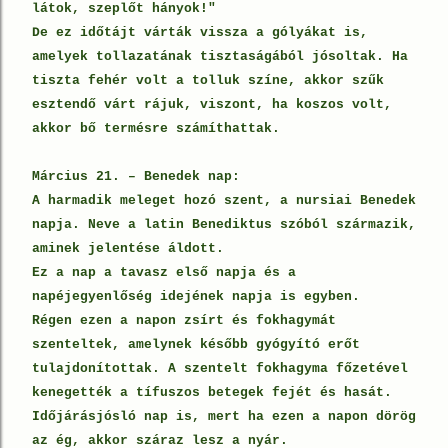
látok, szeplőt hányok!"
De ez időtájt várták vissza a gólyákat is,
amelyek tollazatának tisztaságából jósoltak. Ha
tiszta fehér volt a tolluk színe, akkor szűk
esztendő várt rájuk, viszont, ha koszos volt,
akkor bő termésre számíthattak.
Március 21. – Benedek nap:
A harmadik meleget hozó szent, a nursiai Benedek
napja. Neve a latin Benediktus szóból származik,
aminek jelentése áldott.
Ez a nap a tavasz első napja és a
napéjegyenlőség idejének napja is egyben.
Régen ezen a napon zsírt és fokhagymát
szenteltek, amelynek később gyógyító erőt
tulajdonítottak. A szentelt fokhagyma főzetével
kenegették a tífuszos betegek fejét és hasát.
Időjárásjósló nap is, mert ha ezen a napon dörög
az ég, akkor száraz lesz a nyár.