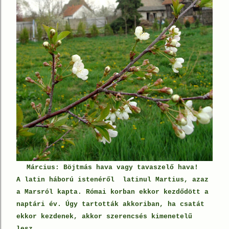
Március: Böjtmás hava vagy tavaszelő hava!
A latin háború istenéről latinul Martius, azaz
a Marsról kapta. Római korban ekkor kezdődött a
naptári év. Úgy tartották akkoriban, ha csatát
ekkor kezdenek, akkor szerencsés kimenetelű
lesz.