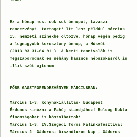
Ez a hónap most sok-sok ünnepet, tavaszi
rendezvényt tartogat! Itt lesz például március
15. nemzeti színekbe öltözve, hónap végén pedig
a legnagyobb keresztény ünnep, a Húsvét
(2013.03.31-04.01.). A kerti tennivalók is
megszaporodnak és néhány hasznos népszokásról is
illik szót ejtenem!
FŐBB GASZTRORENDEZVÉNYEK MÁRCIUSBAN:
Március 1-3. Konyhakiállítás- Budapest
Érdemes kinézni a Fahéj standjához! Boldog Kukta
finomságokat is kóstolhattok!
Március 1-3. IV.Szegedi Toros Pálinkafesztivál
Március 2. Gádorosi Disznótoros Nap - Gádoros