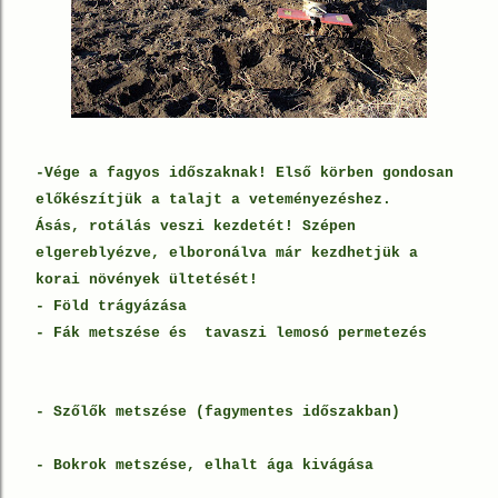
-Vége a fagyos időszaknak! Első körben gondosan
előkészítjük a talajt a veteményezéshez.
Ásás, rotálás veszi kezdetét! Szépen
elgereblyézve, elboronálva már kezdhetjük a
korai növények ültetését!
- Föld trágyázása
- Fák metszése és tavaszi lemosó permetezés
- Szőlők metszése (fagymentes időszakban)
- Bokrok metszése, elhalt ága kivágása