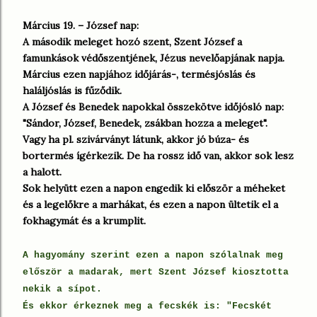
Március 19. – József nap:
A második meleget hozó szent, Szent József a
famunkások védőszentjének, Jézus nevelőapjának napja.
Március ezen napjához időjárás-, termésjóslás és
haláljóslás is fűződik.
A József és Benedek napokkal összekötve időjósló nap:
"Sándor, József, Benedek, zsákban hozza a meleget".
Vagy ha pl. szivárványt látunk, akkor jó búza- és
bortermés ígérkezik. De ha rossz idő van, akkor sok lesz
a halott.
Sok helyütt ezen a napon engedik ki először a méheket
és a legelőkre a marhákat, és ezen a napon ültetik el a
fokhagymát és a krumplit.
A hagyomány szerint ezen a napon szólalnak meg
először a madarak, mert Szent József kiosztotta
nekik a sípot.
És ekkor érkeznek meg a fecskék is: "Fecskét