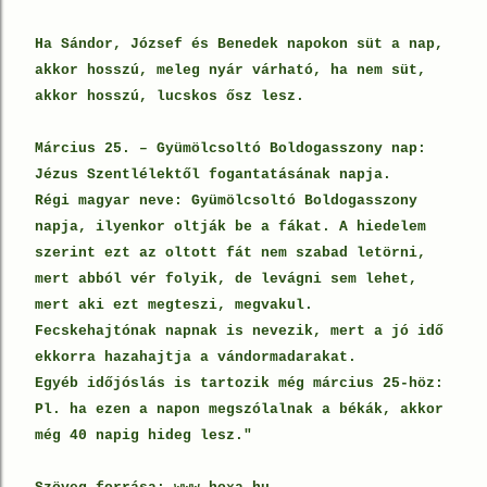
Ha Sándor, József és Benedek napokon süt a nap,
akkor hosszú, meleg nyár várható, ha nem süt,
akkor hosszú, lucskos ősz lesz.
Március 25. – Gyümölcsoltó Boldogasszony nap:
Jézus Szentlélektől fogantatásának napja.
Régi magyar neve: Gyümölcsoltó Boldogasszony
napja, ilyenkor oltják be a fákat. A hiedelem
szerint ezt az oltott fát nem szabad letörni,
mert abból vér folyik, de levágni sem lehet,
mert aki ezt megteszi, megvakul.
Fecskehajtónak napnak is nevezik, mert a jó idő
ekkorra hazahajtja a vándormadarakat.
Egyéb időjóslás is tartozik még március 25-höz:
Pl. ha ezen a napon megszólalnak a békák, akkor
még 40 napig hideg lesz."