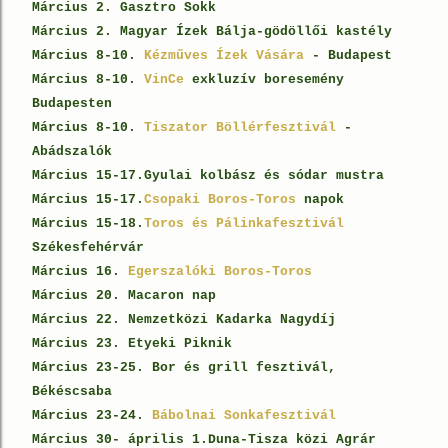
Március 2. Gasztro Sokk
Március 2. Magyar Ízek Bálja-gödöllői kastély
Március 8-10.
Kézműves Ízek Vására
- Budapest
Március 8-10.
VinCe
exkluzív boresemény
Budapesten
Március 8-10.
Tiszator Böllérfesztivál
-
Abádszalók
Március 15-17.Gyulai kolbász és sódar mustra
Március 15-17.
Csopaki Boros-Toros
napok
Március 15-18.
Toros és Pálinkafesztivál
Székesfehérvár
Március 16.
Egerszalóki Boros-Toros
Március 20. Macaron nap
Március 22. Nemzetközi Kadarka Nagydíj
Március 23. Etyeki Piknik
Március 23-25. Bor és grill fesztivál,
Békéscsaba
Március 23-24.
Bábolnai Sonkafesztivál
Március 30- április 1.Duna-Tisza közi Agrár