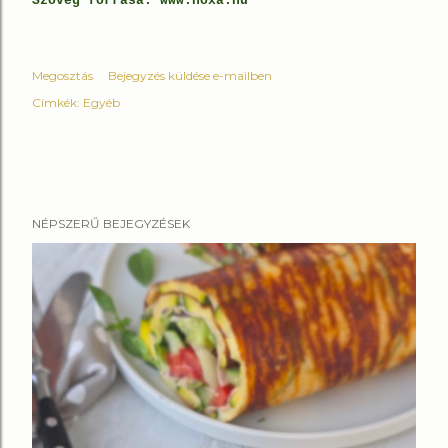
Szöveg forrása: www.hoxa.hu
Megosztás
Bejegyzés küldése e-mailben
Címkék:
Egyéb
NÉPSZERŰ BEJEGYZÉSEK