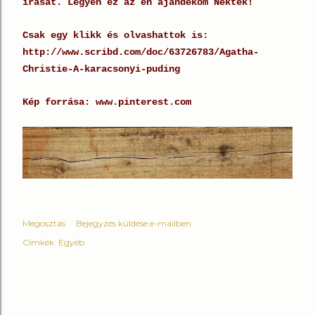
írását. Legyen ez az én ajándékom Nektek!
Csak egy klikk és olvashattok is:
http://www.scribd.com/doc/63726783/Agatha-
Christie-A-karacsonyi-puding
Kép forrása: www.pinterest.com
Megosztás
Bejegyzés küldése e-mailben
Címkék:
Egyéb