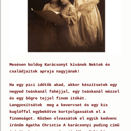
Mesésen boldog Karácsonyt kívánok Nektek és
családjaitok apraja nagyjának!
Ha egy pici időtök akad, akkor készítsetek egy
negyed teáskanál fahéjjal, egy teáskanál mézzel
és egy bögre tejjel finom itókát.
Langyosítsátok meg a kevercset és egy kis
kuglóffal egybekötve kortyolgassátok el a
finomságot. Közben olvassátok el egyik kedvenc
írónőm Agatha Christie A karácsonyi puding című