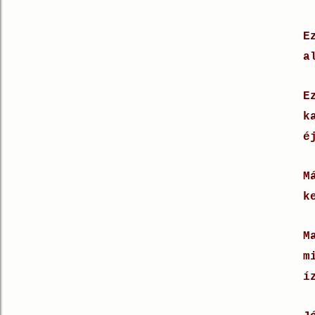
E
a
E
k
é
M
k
M
m
í