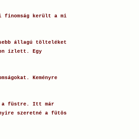
i finomság került a mi
sebb állagú tölteléket
on ízlett. Egy
omságokat. Keményre
 a füstre. Itt már
nyire szeretné a fütös