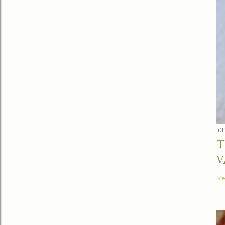
júl
T
V
Me