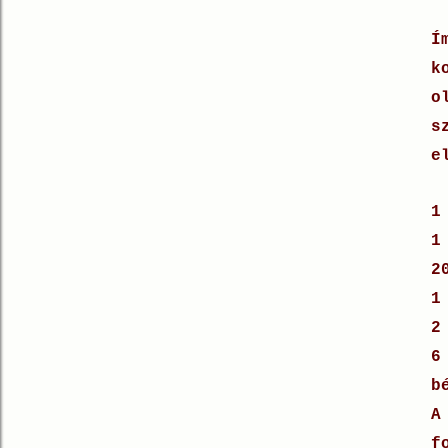
Í
k
o
s
e
1
1
2
1
2
6
b
A
f