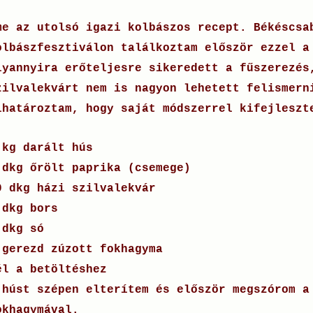
me az utolsó igazi kolbászos recept. Békéscsa
olbászfesztiválon találkoztam először ezzel a
lyannyira erőteljesre sikeredett a fűszerezés
zilvalekvárt nem is nagyon lehetett felismern
lhatároztam, hogy saját módszerrel kifejleszt
 kg darált hús
 dkg őrölt paprika (csemege)
0 dkg házi szilvalekvár
 dkg bors
 dkg só
 gerezd zúzott fokhagyma
él a betöltéshez
 húst szépen elterítem és először megszórom a
okhagymával.