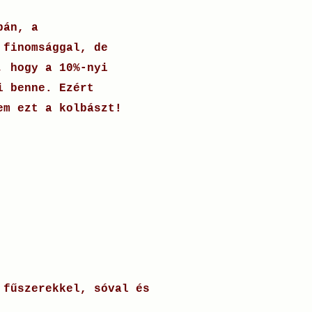
bán, a
 finomsággal, de
, hogy a 10%-nyi
i benne. Ezért
em ezt a kolbászt!
 fűszerekkel, sóval és