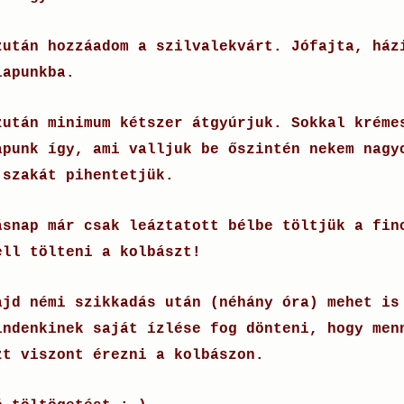
zután hozzáadom a szilvalekvárt. Jófajta, ház
lapunkba.
zután minimum kétszer átgyúrjuk. Sokkal kréme
apunk így, ami valljuk be őszintén nekem nagy
jszakát pihentetjük.
ásnap már csak leáztatott bélbe töltjük a fin
ell tölteni a kolbászt!
ajd némi szikkadás után (néhány óra) mehet is
indenkinek saját ízlése fog dönteni, hogy men
zt viszont érezni a kolbászon.