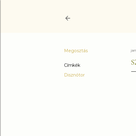
Megosztás
jan
S
Címkék
Disznótor