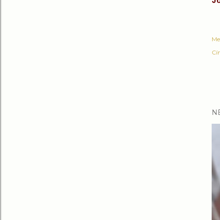
J
Me
Cí
N