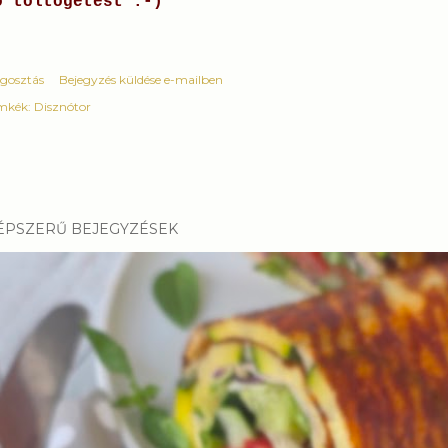
ó töltögetést :-)
gosztás
Bejegyzés küldése e-mailben
mkék:
Disznótor
ÉPSZERŰ BEJEGYZÉSEK